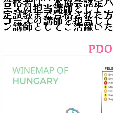
合格者は、
本協会認定
ースの担当講師として
定試験まで合格された
コースの講師を担当し
ン講師としてご活躍い
PDO 