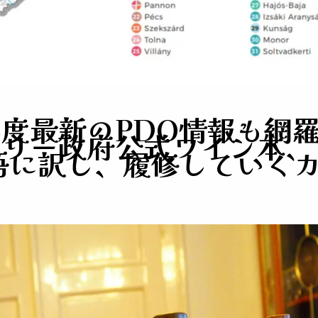
度最新のPDO情報も網
ー政府公式ワイン本、Win
本語に訳し、履修していく