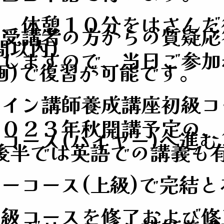
間、休憩１０分をはさんだ
や受講者の方からの質疑応
間以内)
グしますので、当日ご参加
画)で復習が可能です。
ワイン講師養成講座初級コ
２０２３年秋開講予定の、
コース(ハイヤー)へ進む
後半では英語での講義も有
ーコース(上級)で完結と
中級コースを修了および修