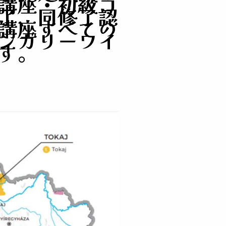
講座・初級コ
了、同修了認
講座すべての
ンガリーワイ
す。