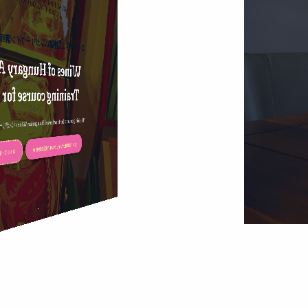
ンガリーワイン講師養成講座初級コース
ンガリーワイン講師養成講座初級コース
Hungary Advanced
Hungary Advanced
course for teachers
course for teachers
hers of Hungarian Wine ハンガリーワイン講師養成講座・初級
hers of Hungarian Wine ハンガリーワイン講師養成講座・初級
全１０回講座カリキュラム修了認定試験有
全１０回講座カリキュラム修了認定試験有
代込・受講料
代込・受講料