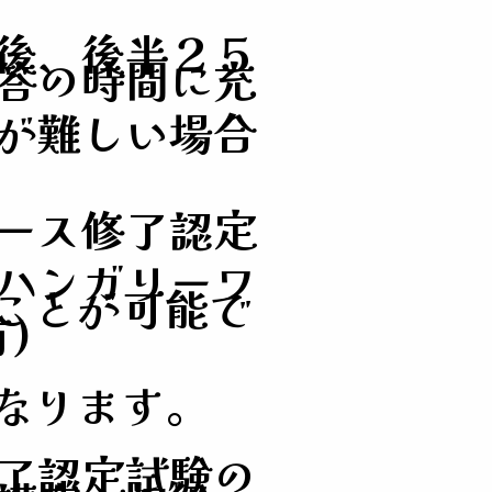
後、後半２５
答の時間に充
が難しい場合
ース修了認定
ハンガリーワ
ことが可能で
)
なります。
了認定試験の