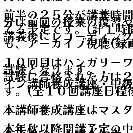
前半の２５分が講義時
分は前回の授業の復習
てる予定です。(計１時
講義後にレコーディン
も、アーカイブ視聴(録
１０回目はハンガリー
試験となります。
試験に合格された方は
イン講師養成講座・中級
す。
(全１０回講座日程
本講師養成講座はマスタ
本年秋以降開講予定の