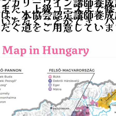
ハンガリーワイン講師養成
、
また、上級コースまで修
方は、
本協会認定講師養成
ていただくことができ、
ハ
ただく道をご用意していま
Map in Hungary