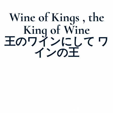
Wine of Kings , the
King of Wine
王のワインにして ワ
インの王
After receiving a shipment of Tokaj wine as a
gift from Prince Rákóczi II, Louis XIV
famously called it the “wine of kings, the king
of wine.ー太陽王ルイ１４世よりー
ハンガリーワイン協会 名誉顧問 メーサ