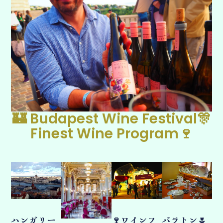
🏰 Budapest Wine Festival🎊
Finest Wine Program🍷
ハンガリー
🍷ワインフ
バラトン🌷