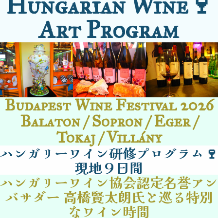
Hungarian Wine🍷
Art Program
Budapest Wine Festival 2026
Balaton / Sopron / Eger /
Tokaj / Villány
ハンガリーワイン研修プログラム🍷
現地９日間
ハンガリーワイン協会認定名誉アン
バサダー 高橋賢太朗氏と巡る特別
なワイン時間