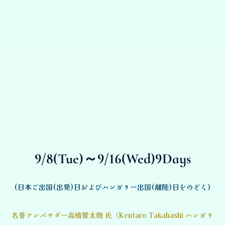
9/8(Tue)～9/16(Wed)9Days
(日本ご出国(出発)日およびハンガリー出国(離陸)日をのぞく)
名誉アンバサダー高橋賢太朗 氏（Kentaro Takahashi ハンガリ