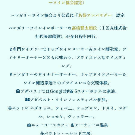
ーワイン協会認定）
ハンガリーワイン協会より公式に「
名誉アンバサダー
」認定
ハンガリーワインインポーターの
高橋賢太朗氏
（ＩＺＡ株式会
社代表取締役） が全日程を同行。
🍷名門ワイナリーでトップワインメーカー＆ワイン醸造家、ワ
イナリーオーナーとともに味わう、プライスレスなテイスティ
ング。
🍷ハンガリーのワイナリーオーナー、トップワインメーカー＆
ワイン醸造家達とのプライスレスな交流体験。
🏨ブダペストではGoogle評価 5スターホテルに連泊。
🏰ブダペスト・ワインフェスティバル参加。
⛵バラトン バダチョニ、ティハ二、ショプロン、トカイ、エゲ
ル、ショモヤ、ヴィッラーニ。
🍰ニューヨークカフェ ♨セーチェーニ温泉
☕バラトン・ヘレンド工房。