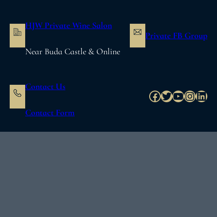
内
容
HJW Private Wine Salon
を
Private FB Group
ス
Near Buda Castle & Online
キ
ッ
プ
Contact Us
Facebook
Twitter
YouTube
Instag
Link
Contact Form