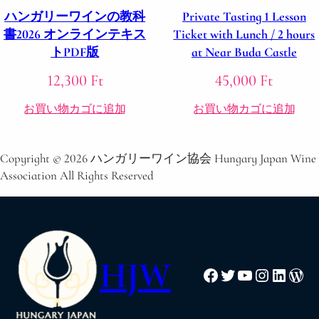
ハンガリーワインの教科
Private Tasting 1 Lesson
書2026 オンラインテキス
Ticket with Lunch / 2 hours
トPDF版
at Near Buda Castle
12,300
Ft
45,000
Ft
お買い物カゴに追加
お買い物カゴに追加
Copyright © 2026 ハンガリーワイン協会 Hungary Japan Wine
Association All Rights Reserved
HJW
Facebook
Twitter
YouTube
Instagra
Linked
Word