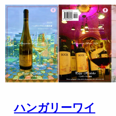
u
ウ
r
ィ
&
ー
T
ン
a
近
s
郊
t
ワ
i
イ
n
ナ
g
リ
2
ー
0
視
2
察
6
＆
テ
イ
ハンガリーワイ
ス
テ