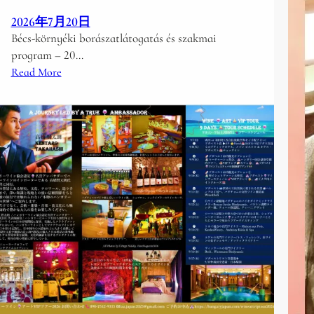
t
e
2026年7月20日
r
Bécs-környéki borászatlátogatás és szakmai
e
program – 20…
l
:
Read More
n
B
ö
é
k
c
s
s
é
-
g
k
á
ö
l
r
t
n
a
y
l
é
i
k
i
i
k
b