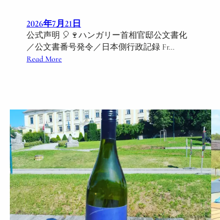
2026年7月21日
公式声明 🎈🍷ハンガリー首相官邸公文書化
／公文書番号発令／日本側行政記録 Fr…
:
Read More
🍷
🎈
H
i
v
a
t
a
l
o
s
k
ö