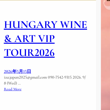
t
o
a
r
t
á
á
HUNGARY WINE
s
s
z
é
a
& ART VIP
s
t
a
l
TOUR2026
b
á
o
t
r
o
-
g
2026年5月15日
d
a
iza.japan2025@gmail.com 090-7542-9315 2026. 9/
i
t
8 (Wed) …
p
á
:
Read More
l
s
H
o
é
U
m
s
N
á
s