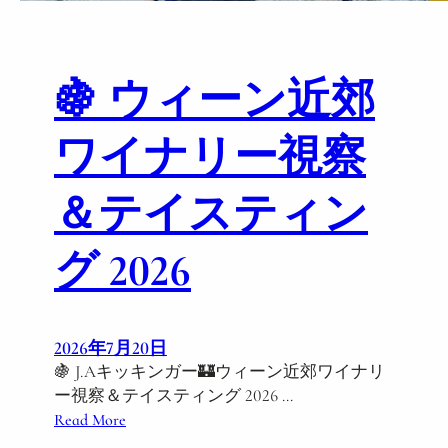
i
W
e
)
n
n
🍇 ウィーン近郊
a
R
ワイナリー視察
e
g
＆テイスティン
i
o
n
グ 2026
W
i
n
e
2026年7月20日
r
🍇 J.Aキッキンガー🏰ウィーン近郊ワイナリ
y
ー視察＆テイスティング 2026 …
T
:
Read More
o
🍇