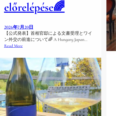
előrelépése🌈
2026年7月20日
【公式発表】首相官邸による文書受理とワイ
ン外交の前進について🌈 A Hungary Japan…
:
Read More
🌟
*
*
H
i
v
a
t
a
l
o