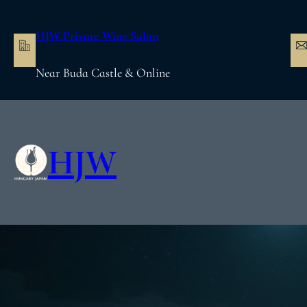
内
容
HJW Private Wine Salon
を
ス
Near Buda Castle & Online
キ
ッ
プ
HJW