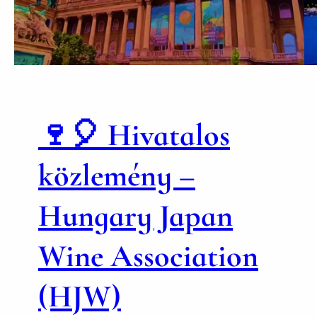
🍷🎈 Hivatalos
közlemény –
Hungary Japan
Wine Association
(HJW)