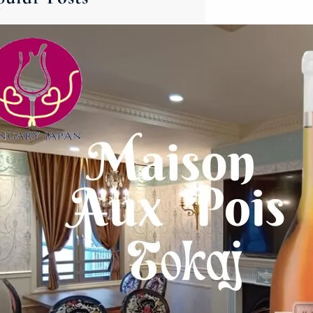
ハンガリー＆東欧ワイン新春バ
ンケット
2025年【1月12日（日）】広尾で
開催！ハンガリー＆東欧ワインと
美食を楽しむスペシャルイベント
&#x1f37…