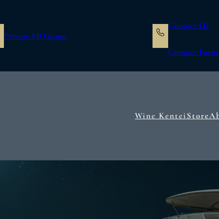
Contact Us
Private FB Group
Contact Form
Wine Kentei
Store
A