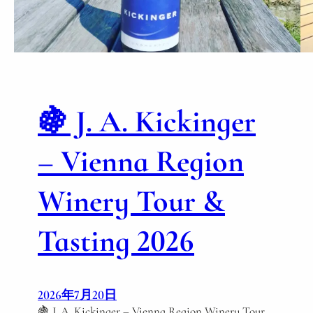
z
l
e
m
é
n
y
🍇 J. A. Kickinger
–
H
– Vienna Region
u
n
Winery Tour &
g
a
r
Tasting 2026
y
J
a
p
2026年7月20日
a
🍇 J. A. Kickinger – Vienna Region Winery Tour