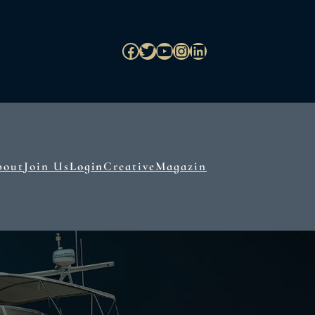
Facebook
Twitter
YouTube
Instagram
LinkedIn
bout
Join Us
Login
Creative
Magazin