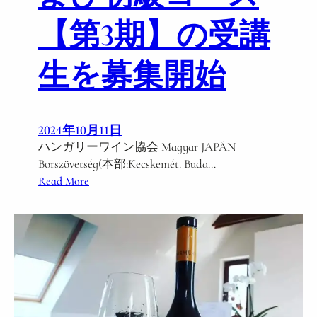
【第3期】の受講
生を募集開始
2024年10月11日
ハンガリーワイン協会 Magyar JAPÁN
Borszövetség(本部:Kecskemét. Buda…
:
Read More
新
呼
称
B
o
r
s
z