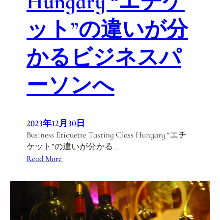
Hungary “エチケ
ット”の違いが分
かるビジネスパ
ーソンへ
2023年12月30日
Business Etiquette Tasting Class Hungary “エチ
ケット”の違いが分かる…
:
Read More
B
u
s
i
n