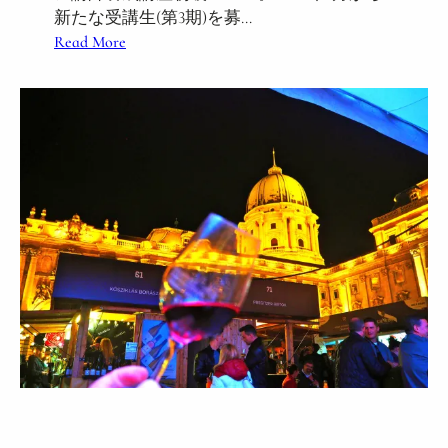
新たな受講生(第3期)を募…
C
募
:
Read More
h
集
ハ
a
開
ン
n
始
ガ
g
リ
e
ー
s
ワ
.
イ
ン
講
師
養
成
講
座
初
級