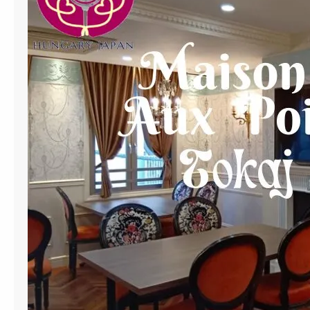
ン
エ
キ
ス
パ
ー
ト
講
師
養
成
講
座
中
級
2
0
2
4