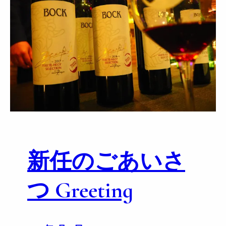
e
s
s
E
t
i
q
u
e
t
t
e
新任のごあいさ
T
a
s
つ Greeting
t
i
n