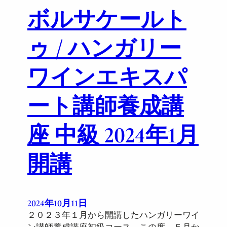
コ
ボルサケールト
ー
ス
2
ゥ / ハンガリー
0
2
ワインエキスパ
4
年
ート講師養成講
1
月
第
座 中級 2024年1月
3
期
開講
2024年10月11日
２０２３年１月から開講したハンガリーワイ