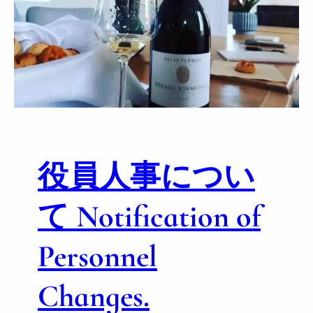
a
k
é
r
t
ő
ボ
ル
サ
役員人事につい
ケ
ー
ル
て Notification of
ト
ゥ
Personnel
資
格
Changes.
認
定