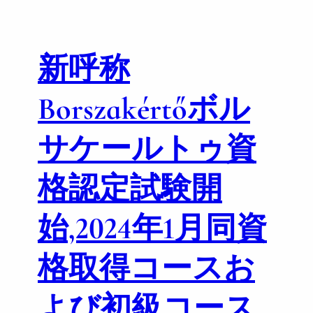
”
n
の
g
違
新呼称
い
が
分
Borszakértőボル
か
る
サケールトゥ資
ビ
ジ
ネ
格認定試験開
ス
パ
始,2024年1月同資
ー
ソ
格取得コースお
ン
へ
よび初級コース