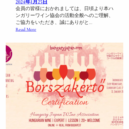
g
2024年1月25日
C
会員の皆様におかれましては、日頃より本ハ
l
ンガリーワイン協会の活動全般へのご理解、
a
ご協力をいただき、誠にありがと…
s
:
Read More
s
新
H
任
u
の
n
ご
g
あ
a
い
r
さ
y
つ
“
G
エ
r
チ
e
ケ
e
ッ
t
ト
i