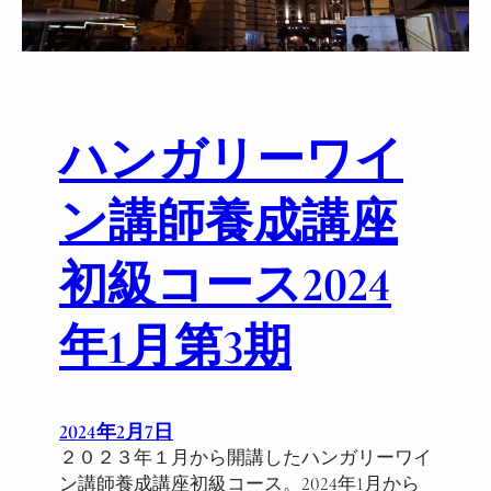
f
ス
i
お
c
よ
a
び
t
初
ハンガリーワイ
i
級
o
コ
n
ー
ン講師養成講座
o
ス
f
【
初級コース2024
P
第
e
3
年1月第3期
r
期
s
】
o
の
n
受
2024年2月7日
n
講
２０２３年１月から開講したハンガリーワイ
e
生
ン講師養成講座初級コース。2024年1月から
l
を