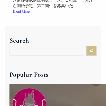
ン講師養成講座初級コース。この度、５月か
ら開始予定、第二期生を募集いた…
:
Read More
ボ
ル
サ
ケ
Search
ー
ル
S
ト
e
ゥ
a
/
r
ハ
c
Popular Posts
ン
h
ガ
リ
ー
ワ
イ