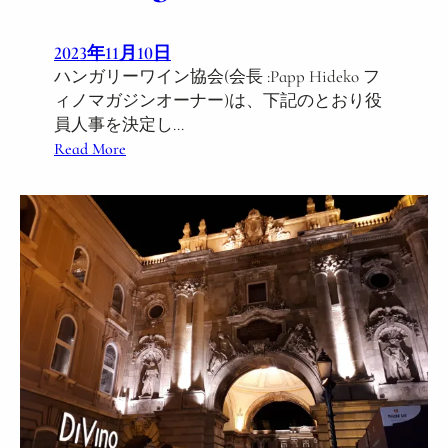
試
験
2023年11月10日
開
ハンガリーワイン協会(会長 :Papp Hideko フ
始
ィノマガジンオーナー)は、下記のとおり役
,
員人事を決定し…
2
:
Read More
0
役
2
員
4
人
年
事
1
に
月
つ
同
い
資
て
格
N
取
o
得
t
コ
i
ー