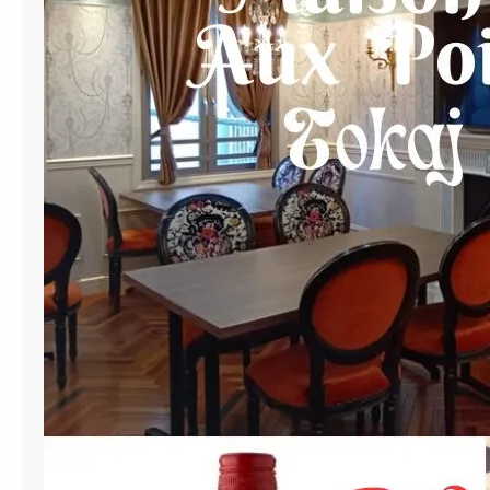
r
O
n
l
i
n
e
M
a
s
t
e
r
C
l
a
s
s
エ