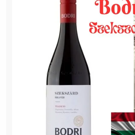
グ
リ
・
ビ
カ
ヴ
ェ
ー
ル
ハ
ン
ガ
リ
ー
赤
ワ
イ
ン