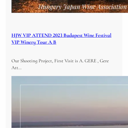
HJW VIP ATTEND 2023 Budapest Wine Festival
VIP Winery Tour A B
Our Shooting Project, First Visit is A. GERE , Gere
Att…