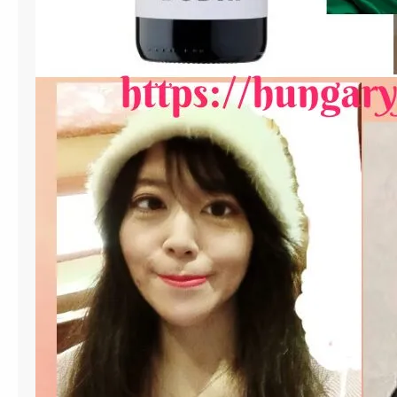
名
産
地
エ
ゲ
ル