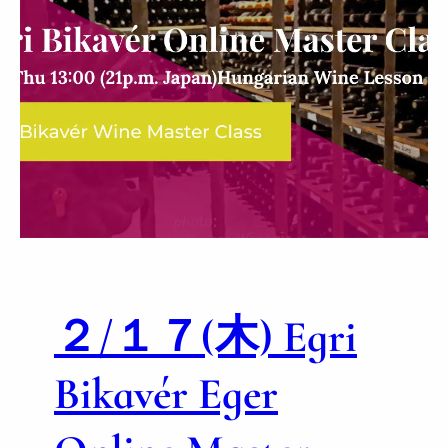
２/１７(木) Egri
Bikavér Eger