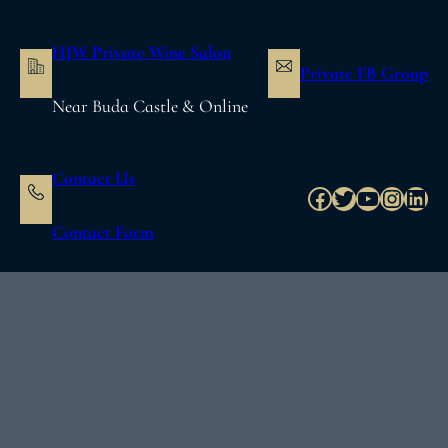
内
容
HJW Private Wine Salon
を
Private FB Group
ス
Near Buda Castle & Online
キ
ッ
プ
Contact Us
Facebook
Twitter
YouTube
Instag
Link
Contact Form