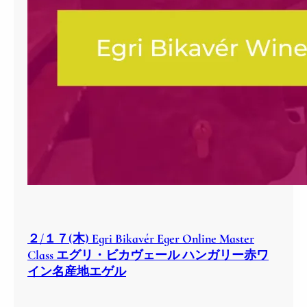
２/１７(木) Egri Bikavér Eger Online Master
Class エグリ・ビカヴェール ハンガリー赤ワ
イン名産地エゲル