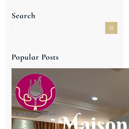
１
７
Search
(
木
S
)
e
E
a
g
r
r
c
Popular Posts
i
h
B
i
k
a
v
é
r
E
g
e