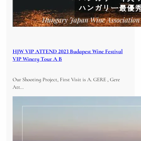
HJW VIP ATTEND 2023 Budapest Wine Festival
VIP Winery Tour A B
Our Shooting Project, First Visit is A. GERE , Gere
Att…