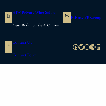
内
容
HJW Private Wine Salon
を
Private FB Group
ス
Near Buda Castle & Online
キ
ッ
プ
Contact Us
Facebook
Twitter
YouTube
Instag
Link
Contact Form