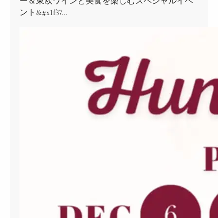
ー＆東欧ワインと美食を楽しむスペシャルイベ
ント&#x1f37…