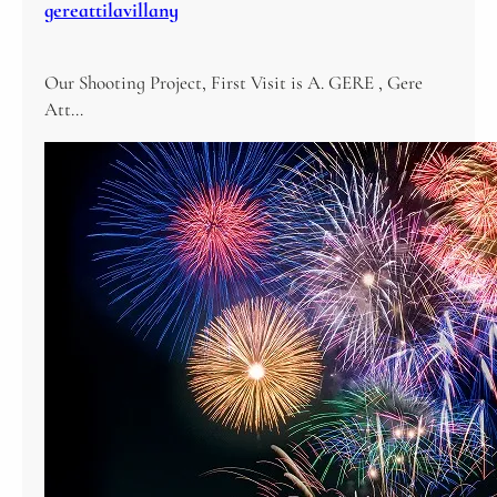
gereattilavillany
Our Shooting Project, First Visit is A. GERE , Gere
Att…