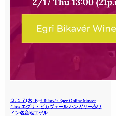
２/１７(木) Egri Bikavér Eger Online Master
Class エグリ・ビカヴェール ハンガリー赤ワ
イン名産地エゲル