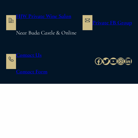
内
容
HJW Private Wine Salon
を
Private FB Group
ス
Near Buda Castle & Online
キ
ッ
プ
Contact Us
Facebook
Twitter
YouTube
Instag
Link
Contact Form