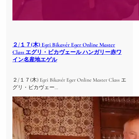
２/１７(木) Egri Bikavér Eger Online Master
Class エグリ・ビカヴェール ハンガリー赤ワ
イン名産地エゲル
２/１７(木) Egri Bikavér Eger Online Master Class エ
グリ・ビカヴェー…