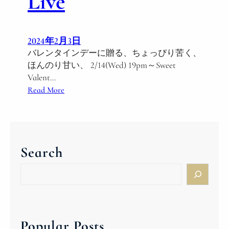
Live
2024年2月3日
バレンタインデーに贈る、ちょっぴり苦く、
ほんのり甘い、 2/14(Wed) 19pm～Sweet
Valent…
:
Read More
S
w
e
e
Search
t
V
S
a
e
l
a
e
r
n
c
Popular Posts
t