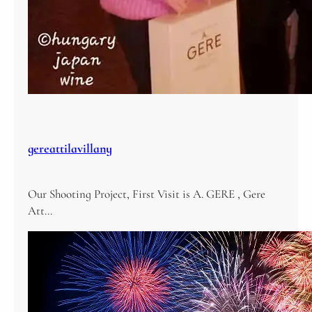
gereattilavillany
Our Shooting Project, First Visit is A. GERE , Gere
Att…