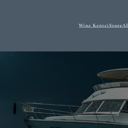
Wine Kentei
Store
A