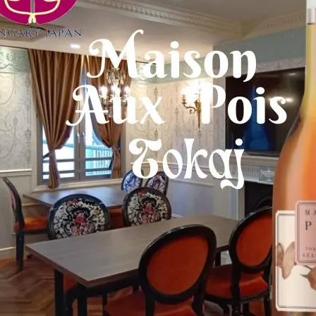
2025年【1月12日（日）】広尾で
開催！ハンガリー＆東欧ワインと
美食を楽しむスペシャルイベント
&#x1f37…