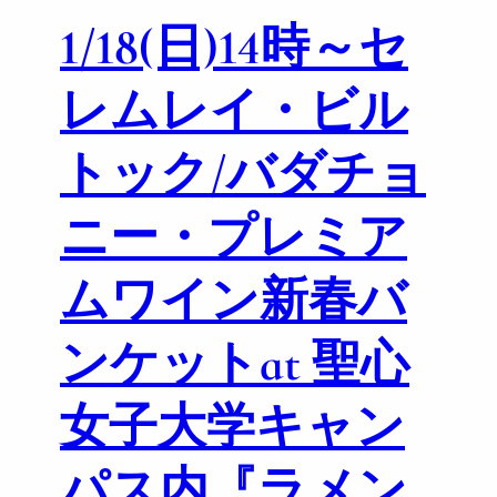
1/18(日)14時～セ
レムレイ・ビル
トック/バダチョ
ニー・プレミア
ムワイン新春バ
ンケットat 聖心
女子大学キャン
パス内『ラメン