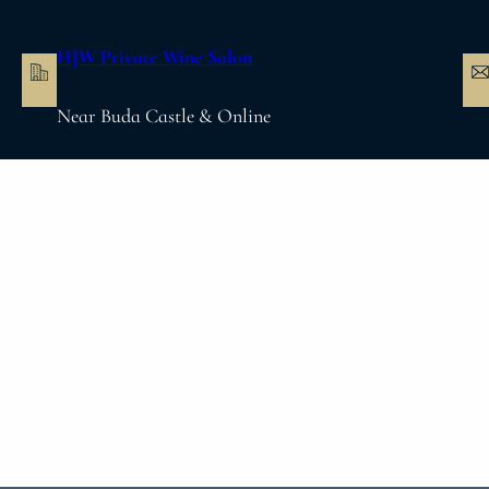
内
容
HJW Private Wine Salon
を
ス
Near Buda Castle & Online
キ
ッ
プ