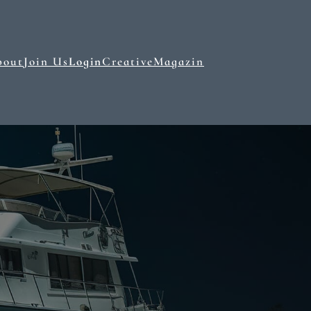
bout
Join Us
Login
Creative
Magazin