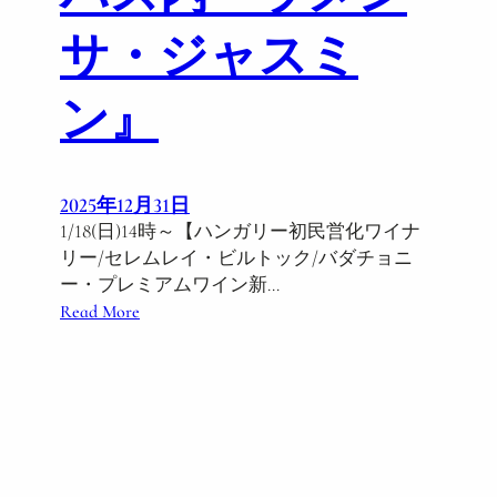
サ・ジャスミ
ン』
2025年12月31日
1/18(日)14時～【ハンガリー初民営化ワイナ
リー/セレムレイ・ビルトック/バダチョニ
ー・プレミアムワイン新…
:
Read More
1
/
1
8
(
日