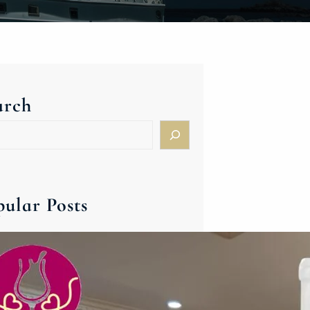
arch
pular Posts
ハンガリー＆東欧ワイン新春バ
ンケット