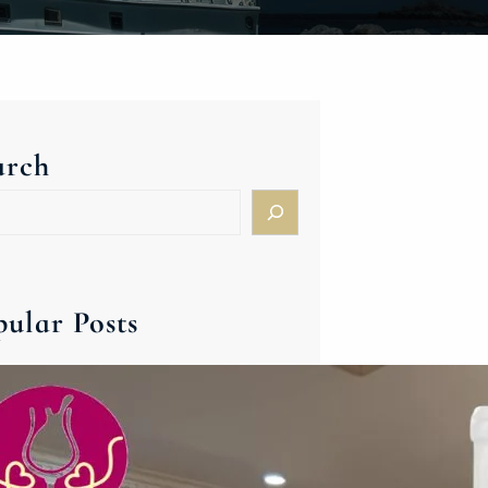
arch
pular Posts
ハンガリー＆東欧ワイン新春バ
ンケット