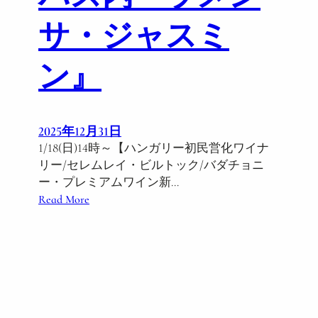
サ・ジャスミ
ン』
2025年12月31日
1/18(日)14時～【ハンガリー初民営化ワイナ
リー/セレムレイ・ビルトック/バダチョニ
ー・プレミアムワイン新…
:
Read More
1
/
1
8
(
日