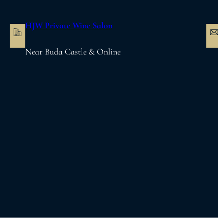
内
容
HJW Private Wine Salon
を
ス
Near Buda Castle & Online
キ
ッ
プ