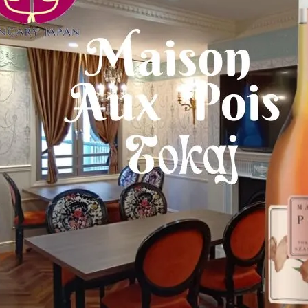
2025年【1月12日（日）】広尾で
開催！ハンガリー＆東欧ワインと
美食を楽しむスペシャルイベント
&#x1f37…