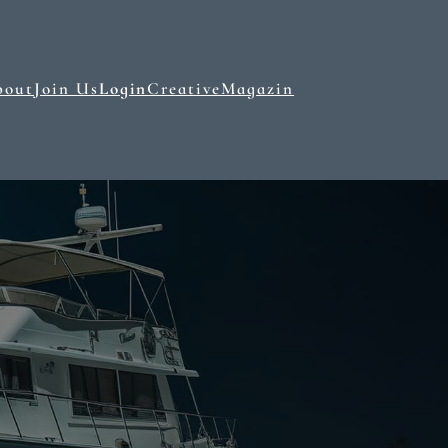
bout
Join Us
Login
Creative
Magazin