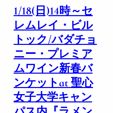
1/18(日)14時～セ
レムレイ・ビル
トック/バダチョ
ニー・プレミア
ムワイン新春バ
ンケットat 聖心
女子大学キャン
パス内『ラメン