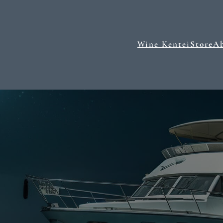
Wine Kentei
Store
A