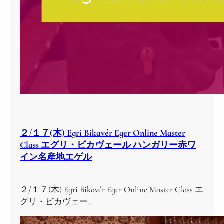
２/１７(木) Egri Bikavér Eger Online Master
Class エグリ・ビカヴェール ハンガリー赤ワ
イン名産地エゲル
２/１７(木) Egri Bikavér Eger Online Master Class エ
グリ・ビカヴェー…