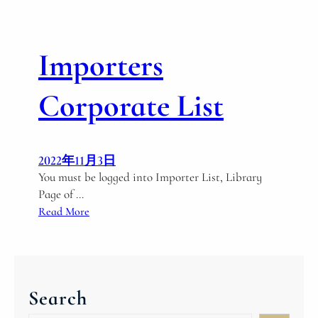
r
t
e
Importers
r
s
Corporate List
2022年11月3日
You must be logged into Importer List, Library
Page of …
:
Read More
I
m
p
o
Search
r
t