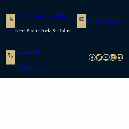
内
容
HJW Private Wine Salon
を
Private FB Group
ス
Near Buda Castle & Online
キ
ッ
プ
Contact Us
Facebook
Twitter
YouTube
Instag
Link
Contact Form