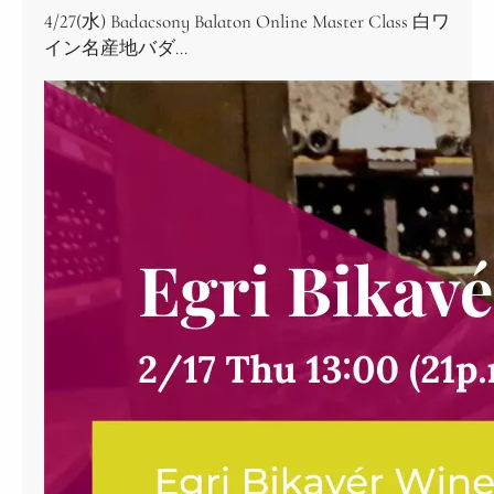
4/27(水) Badacsony Balaton Online Master Class 白ワ
イン名産地バダ…