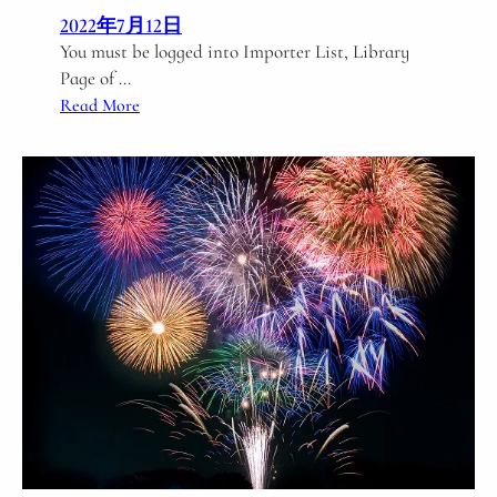
2022年7月12日
You must be logged into Importer List, Library
Page of …
:
Read More
C
r
e
d
i
t
a
b
l
e
I
m
p
o