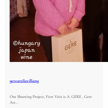
gereattilavillany
Our Shooting Project, First Visit is A. GERE , Gere
Att…