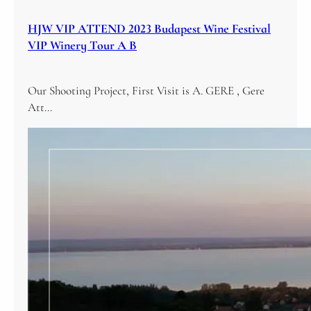
HJW VIP ATTEND 2023 Budapest Wine Festival
VIP Winery Tour A B
Our Shooting Project, First Visit is A. GERE , Gere
Att…