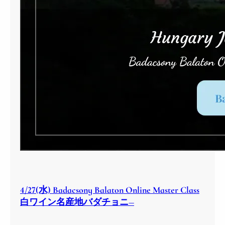
4/27(水) Badacsony Balaton Online Master Class
白ワイン名産地バダチョニ―