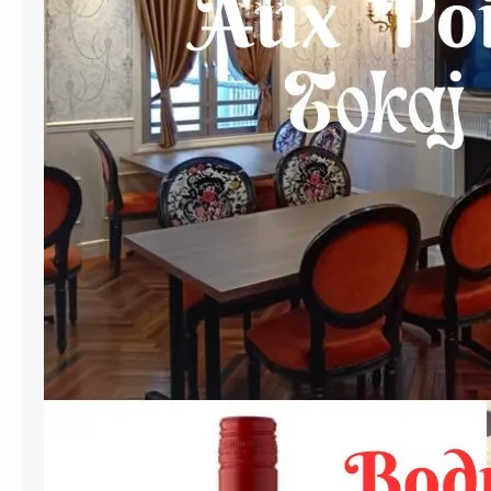
O
n
l
i
n
e
M
a
s
t
e
r
C
l
a
s
s
エ
グ