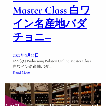
i
Master Class 白ワ
n
e
M
イン名産地バダ
a
s
チョニ―
t
e
r
C
2022年5月15日
l
4/27(水) Badacsony Balaton Online Master Class
a
白ワイン名産地バダ…
s
:
Read More
s
4
バ
/
ラ
2
ト
7
ン
(
地