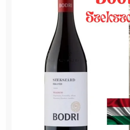
リ
・
ビ
カ
ヴ
ェ
ー
ル
ハ
ン
ガ
リ
ー
赤
ワ
イ
ン
名
産