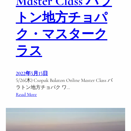
Master Class バラ
トン地方チョパ
ク・マスターク
ラス
2022年5月15日
5/26(木) Csopak Balaton Online Master Class バ
ラトン地方チョパク ワ…
:
Read More
5
/
2
6
(