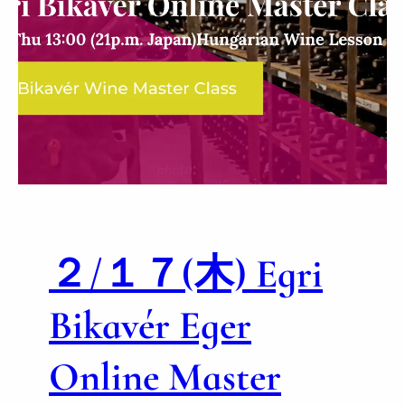
水
方
)
チ
B
ョ
a
パ
d
ク
a
・
c
マ
s
ス
o
タ
n
ー
y
ク
B
ラ
２/１７(木) Egri
a
ス
l
a
Bikavér Eger
t
o
Online Master
n
O