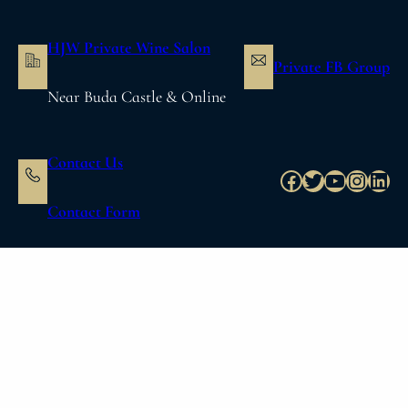
内
容
HJW Private Wine Salon
を
Private FB Group
ス
Near Buda Castle & Online
キ
ッ
プ
Contact Us
Facebook
Twitter
YouTube
Instag
Link
Contact Form