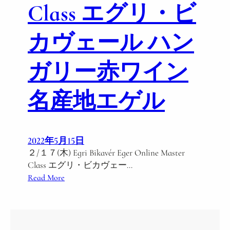
Class エグリ・ビ
n
l
i
カヴェール ハン
n
e
ガリー赤ワイン
M
a
s
名産地エゲル
t
e
r
C
2022年5月15日
l
２/１７(木) Egri Bikavér Eger Online Master
a
Class エグリ・ビカヴェー…
s
:
Read More
s
２
白
/
ワ
１
イ
７