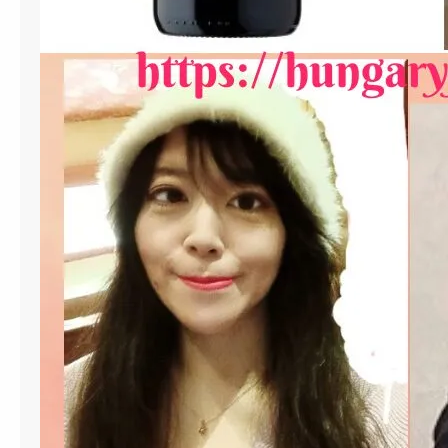
地
エ
ゲ
ル