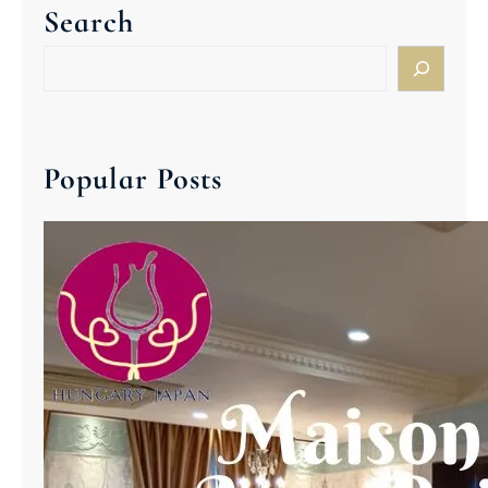
Search
ン
(
名
木
S
産
)
e
地
E
a
バ
g
r
ダ
r
c
Popular Posts
チ
i
h
ョ
B
ニ
i
―
k
a
v
é
r
E
g
e
r