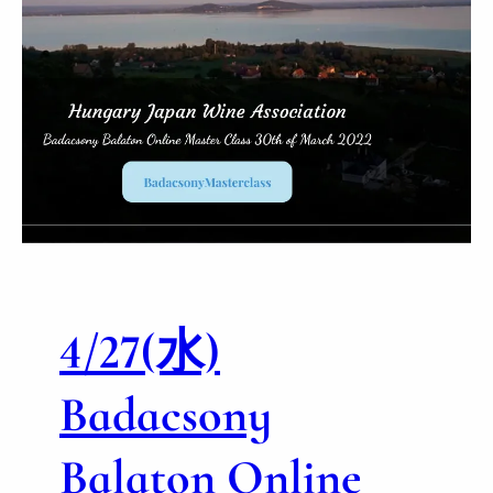
木
)
C
s
o
p
a
k
B
a
l
a
4/27(水)
t
o
n
Badacsony
O
n
Balaton Online
l