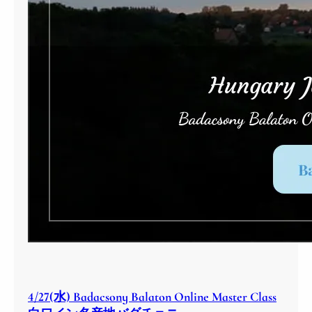
4/27(水) Badacsony Balaton Online Master Class