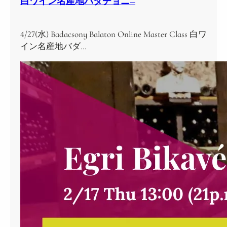
白ワイン名産地バダチョニ―
4/27(水) Badacsony Balaton Online Master Class 白ワ
イン名産地バダ…