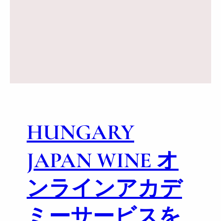
ヴ
ハ
ィ
ン
ッ
ガ
ラ
リ
ー
ー
ニ
・
の
ト
カ
カ
ベ
イ
ル
と
ネ
HUNGARY
繋
フ
ぐ
ラ
【
JAPAN WINE オ
ン
ワ
イ
ンラインアカデ
ン
メ
ミーサービスを
ー
カ