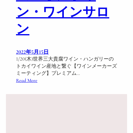
r
ン・ワインサロ
C
l
ン
a
s
s
ハ
2022年5月15日
ン
1/20(木)世界三大貴腐ワイン・ハンガリーの
ガ
トカイワイン産地と繋ぐ【ワインメーカーズ
リ
ミーティング】プレミアム…
ー
:
Read More
赤
1
ワ
/
イ
2
ン
0
名
(
産
木
地
)