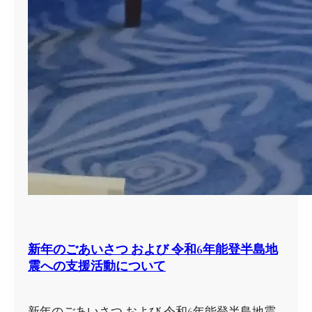
新年のごあいさつ および 令和6年能登半島地
震への支援活動について
新年のごあいさつ および 令和6年能登半島地震