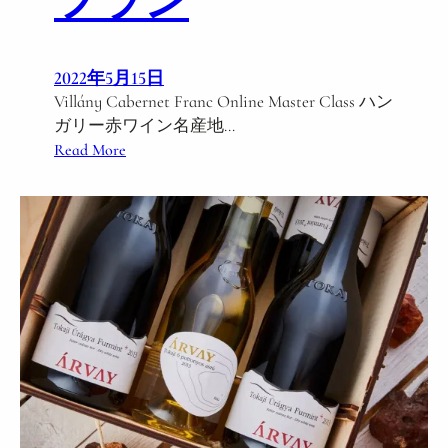
フラン
ー
テ
ィ
ン
2022年5月15日
グ
Villány Cabernet Franc Online Master Class ハン
】
ガリー赤ワイン名産地…
プ
:
Read More
レ
V
ミ
i
ア
l
ム
l
・
á
オ
n
ン
y
ラ
C
イ
a
ン
b
・
e
ワ
r