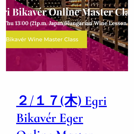
２/１７(木) Egri
Bikavér Eger