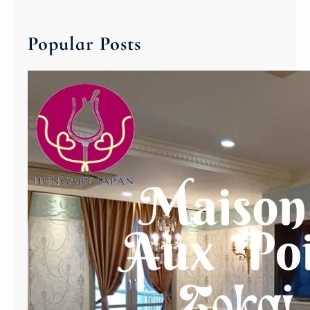
イ
P
r
ン
A
c
・
Popular Posts
N
h
ワ
W
イ
I
ン
N
サ
E
ロ
オ
ン
ン
ラ
イ
ン
ア
カ
デ
ミ
ー
サ
ー