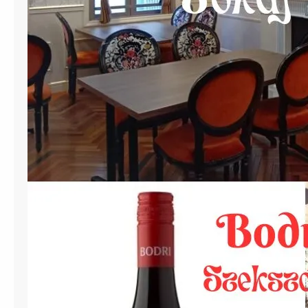
ビ
ス
を
提
供
開
始
。