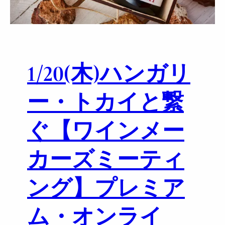
イ
n
ン
e
サ
t
ロ
F
ン
r
1/20(木)ハンガリ
a
n
c
ー・トカイと繋
O
n
ぐ【ワインメー
l
i
カーズミーティ
n
e
M
ング】プレミア
a
s
ム・オンライ
t
e