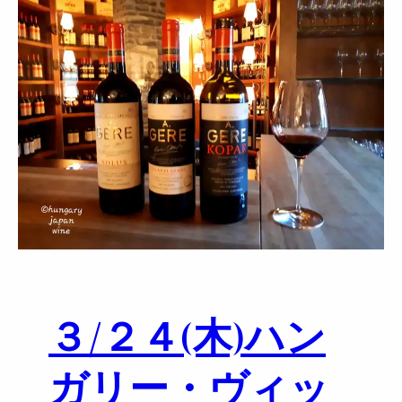
１
７
(
木
)
E
g
r
i
B
i
k
a
v
é
３/２４(木)ハン
r
E
g
ガリー・ヴィッ
e