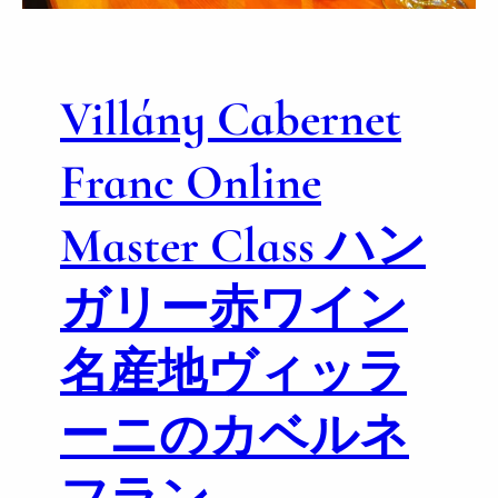
名
ィ
産
ッ
地
ラ
エ
Villány Cabernet
ー
ゲ
ニ
ル
と
Franc Online
繋
ぐ
Master Class ハン
【
ワ
ガリー赤ワイン
イ
ン
メ
名産地ヴィッラ
ー
カ
ーニのカベルネ
ー
ズ
ミ