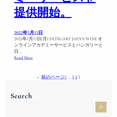
ー
提供開始。
ズ
ミ
ー
テ
2022年5月15日
ィ
2021年1月11日(月) HUNGARY JAPAN WINE オ
ン
ンラインアカデミーサービスとハンガリーと
グ
日…
】
:
Read More
プ
H
レ
U
ミ
N
«
前のページ
1
…
3
4
5
ア
G
ム
A
・
Search
R
オ
Y
S
ン
J
e
ラ
A
a