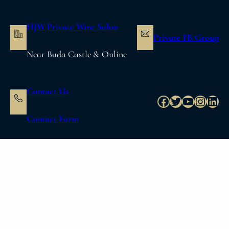
内
容
HJW Private Wine Salon
を
Private FB Group
ス
Near Buda Castle & Online
キ
ッ
プ
Contact Us
Facebook
Twitter
YouTube
Instag
Link
Contact Form