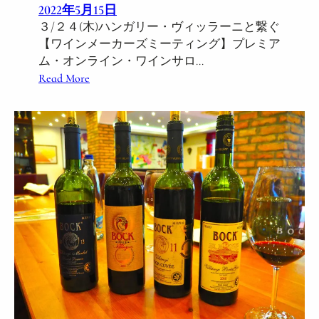
2022年5月15日
グ
３/２４(木)ハンガリー・ヴィッラーニと繋ぐ
リ
【ワインメーカーズミーティング】プレミア
・
ム・オンライン・ワインサロ…
ビ
:
Read More
カ
３
ヴ
/
ェ
２
ー
４
ル
(
ハ
木
ン
)
ガ
ハ
リ
ン
ー
ガ
赤
リ
ワ
ー
イ
・
ン
ヴ