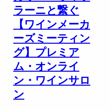
r
ラーニと繋ぐ
O
n
【ワインメーカ
l
i
n
ーズミーティン
e
M
グ】プレミア
a
s
t
ム・オンライ
e
r
ン・ワインサロ
C
l
ン
a
s
s
エ