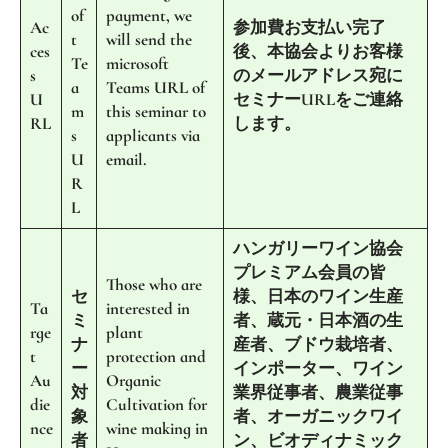
of
payment, we
Ac
参加費お支払い完了
t
will send the
ces
後、本協会よりお客様
Te
microsoft
s
のメールアドレス宛に
a
Teams URL of
U
セミナーURLをご連絡
m
this seminar to
RL
します。
s
applicants via
U
email.
R
L
ハンガリーワイン協会
プレミアム会員の皆
Those who are
セ
様、日本のワイン生産
Ta
interested in
ミ
者、蔵元・日本酒の生
rge
plant
ナ
産者、ブドウ栽培者、
t
protection and
ー
インポーター、ワイン
Au
Organic
対
業界従事者、農業従事
die
Cultivation for
象
者、オーガニックワイ
nce
wine making in
者
ン、ビオディナミック