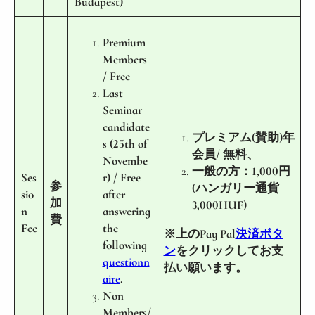
Budapest)
Premium
Members
/ Free
Last
Seminar
candidate
プレミアム(賛助)年
s (25th of
会員/ 無料、
Novembe
一般の方：1,000円
Ses
r) / Free
参
(ハンガリー通貨
sio
after
加
3,000HUF)
n
answering
費
Fee
the
※上のPay Pal
決済ボタ
following
ン
をクリックしてお支
questionn
払い願います。
aire
.
Non
Members/