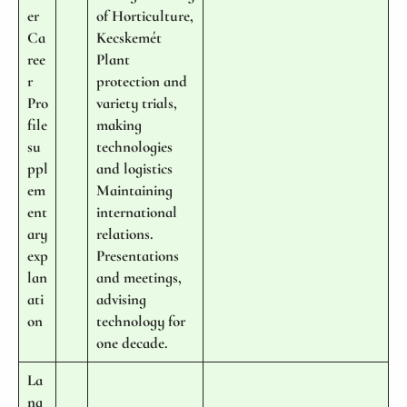
er
of Horticulture,
Ca
Kecskemét
ree
Plant
r
protection and
Pro
variety trials,
file
making
su
technologies
ppl
and logistics
em
Maintaining
ent
international
ary
relations.
exp
Presentations
lan
and meetings,
ati
advising
on
technology for
one decade.
La
ng