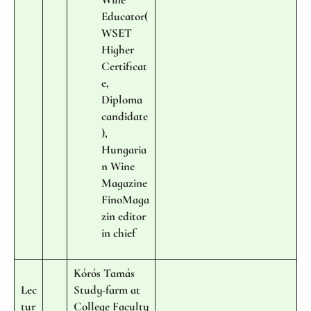
Educator(
WSET
Higher
Certificat
e,
Diploma
candidate
),
Hungaria
n Wine
Magazine
FinoMaga
zin editor
in chief
Kórós Tamás
Lec
Study-farm at
tur
College Faculty