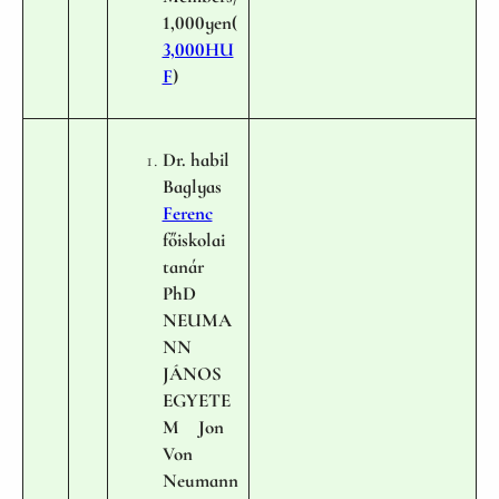
1,000yen(
3,000HU
F
)
Dr. habil
Baglyas
Ferenc
főiskolai
tanár
PhD
NEUMA
NN
JÁNOS
EGYETE
M Jon
Von
Neumann