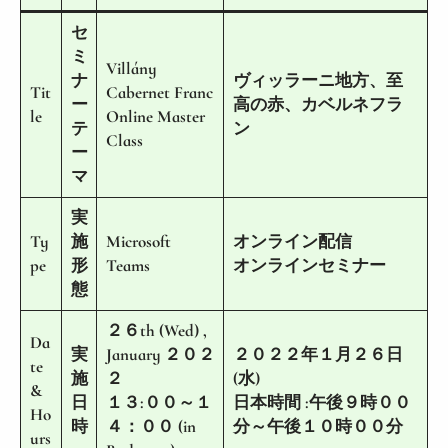
セ
ミ
Villány
ナ
ヴィッラーニ地方、至
Tit
Cabernet Franc
ー
高の赤、カベルネフラ
le
Online Master
テ
ン
Class
ー
マ
実
Ty
施
Microsoft
オンライン配信
pe
形
Teams
オンラインセミナー
態
２６th (Wed) ,
Da
実
January ２０２
２０２２年１月２６日
te
施
２
(水)
&
日
１３:００～１
日本時間 :午後９時００
Ho
時
４：００ (in
分～午後１０時００分
urs