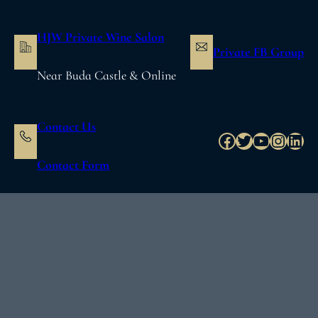
内
容
HJW Private Wine Salon
を
Private FB Group
ス
Near Buda Castle & Online
キ
ッ
プ
Contact Us
Facebook
Twitter
YouTube
Instag
Link
Contact Form