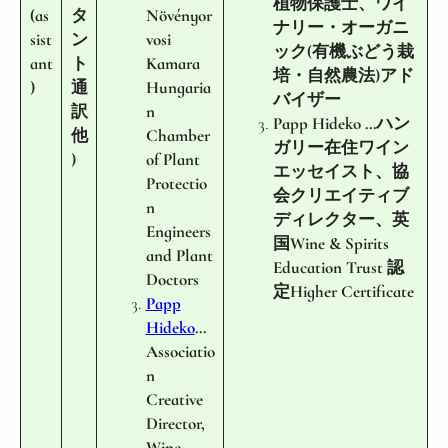
植物保護士、ワイ
(as
タ
Növényor
ナリー・オーガニ
sist
ン
vosi
ック(有機ぶどう栽
ant
ト
Kamara
培・自然農法)アド
)
通
Hungaria
バイザー
訳
n
Papp Hideko …ハン
他
Chamber
ガリー在住ワイン
)
of Plant
エッセイスト、協
Protectio
会クリエイティブ
n
ディレクター、英
Engineers
国Wine & Spirits
and Plant
Education Trust 認
Doctors
定Higher Certificate
Papp
Hideko
…
Associatio
n
Creative
Director,
Wine