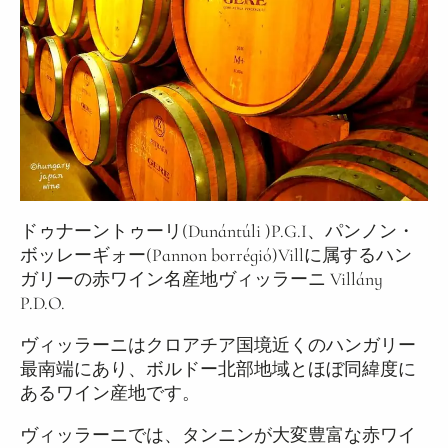
ドゥナーントゥーリ(Dunántúli )P.G.I、パンノン・
ボッレーギォー(Pannon borrégió)Villに属するハン
ガリーの赤ワイン名産地ヴィッラーニ Villány
P.D.O.
ヴィッラーニはクロアチア国境近くのハンガリー
最南端にあり、ボルドー北部地域とほぼ同緯度に
あるワイン産地です。
ヴィッラーニでは、タンニンが大変豊富な赤ワイ