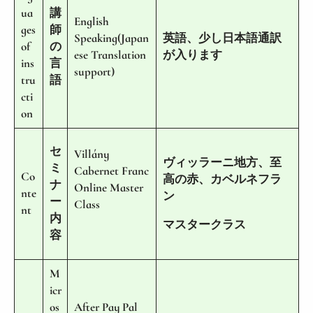
ua
講
English
ges
師
Speaking(Japan
英語、少し日本語通訳
of
の
ese Translation
が入ります
ins
言
support)
tru
語
cti
on
セ
Villány
ヴィッラーニ地方、至
ミ
Cabernet Franc
Co
高の赤、カベルネフラ
ナ
Online Master
nte
ン
ー
Class
nt
内
マスタークラス
容
M
icr
os
After Pay Pal