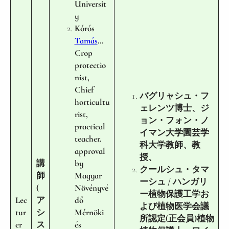
Universit
y
Kórós
Tamás
…
Crop
protectio
nist,
Chief
バグリャシュ・フ
horticultu
ェレンツ博士、ジ
rist,
ョン・フォン・ノ
practical
イマン大学園芸学
teacher.
科大学教師、教
approval
授、
講
by
クールシュ・タマ
師
Magyar
ーシュ / ハンガリ
(
Növényvé
ー植物保護工学お
Lec
ア
dő
よび植物医学会議
tur
シ
Mérnöki
所認定(正会員)植物
er
ス
és