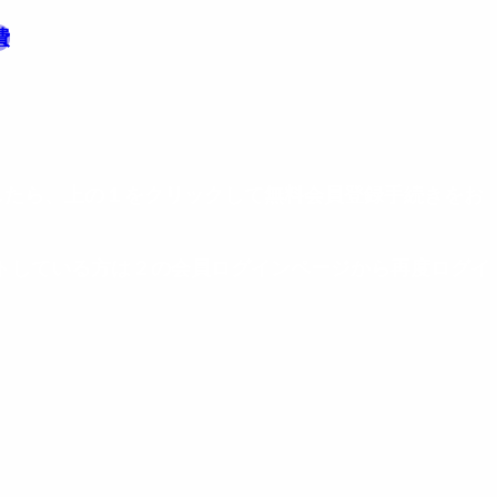
費
したら、上の１をクリックして無料会員登録手続きをお
ウトしている方は２の会員ログインページから再度ログイ