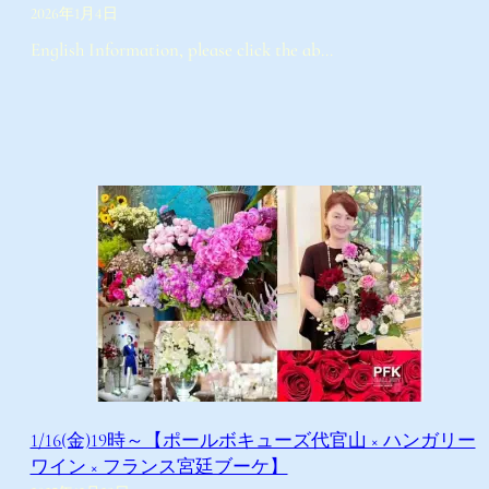
2026年1月4日
English Information, please click the ab…
1/16(金)19時～【ポールボキューズ代官山 × ハンガリー
ワイン × フランス宮廷ブーケ】