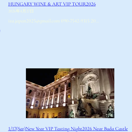
HUNGARY WINE & ART VIP TOUR2026
2026年4月27日
iza.japan2025@gmail.com 090-7542-9315 20…
6
1/17(Sat)New Year VIP Tasting Night2026 Near Buda Castle