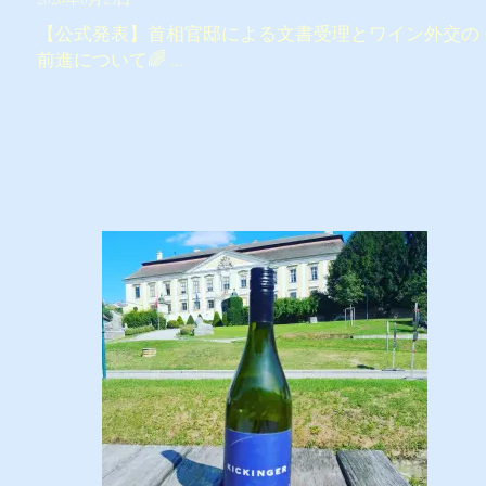
【公式発表】首相官邸による文書受理とワイン外交の
前進について🌈 …