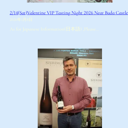
2/14(Sat)Valentine VIP Tasting Night 2026 Near Buda Castle
2026年1月8日
１
As for Japanese Information(日本語) ,Please…