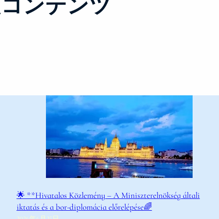
員限定コンテンツ
🌟 **Hivatalos Közlemény – A Miniszterelnökség általi
iktatás és a bor-diplomácia előrelépése🌈
2026年6月25日