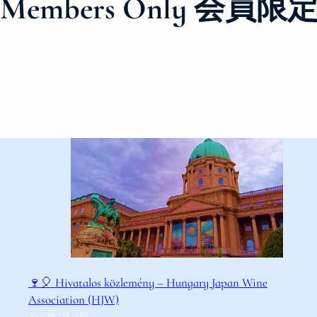
Members Only 会
🍷🎈 Hivatalos közlemény – Hungary Japan Wine
Association (HJW)
2026年7月18日