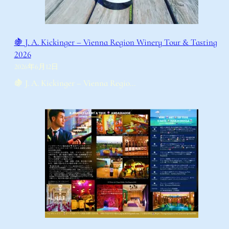
🍇 J. A. Kickinger – Vienna Region Winery Tour & Tasting
2026
2026年6月12日
🍇 J. A. Kickinger – Vienna Regio…