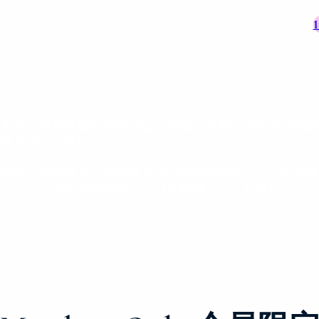
まだ、会員登録がお済でない方は、最初に３の会員規
済ませください。
現在、無料会員、賛助会員(正会員年会費払)、法人会
ンして、下記の投稿やページを閲覧してください。