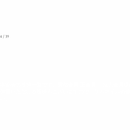
4 / 39
本協会の投稿一覧です。賛助会員(正会員)、法人会員
御覧いただける投稿もございますので、サムネイル画
い。