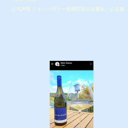
公式声明 🎈🍷ハンガリー首相官邸公文書化／公文書…