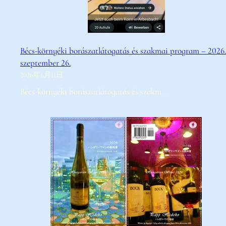
Bécs-környéki borászatlátogatás és szakmai program – 2026.
szeptember 26.
2026年6月11日
Bécs-környéki borászatlátogatás és szakm…