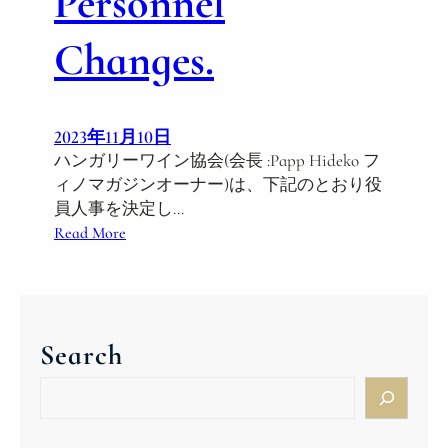
Personnel
Changes.
2023年11月10日
ハンガリーワイン協会(会長 :Papp Hideko フ
ィノマガジンオーナー)は、下記のとおり役
員人事を決定し…
:
Read More
役
員
人
事
Search
に
つ
S
い
e
て
a