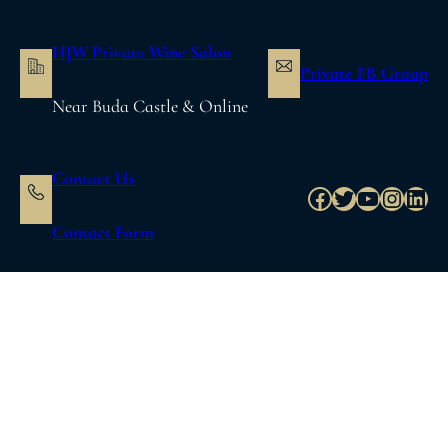
内
容
HJW Private Wine Salon
を
Private FB Group
ス
Near Buda Castle & Online
キ
ッ
プ
Contact Us
Facebook
Twitter
YouTube
Instag
Link
Contact Form