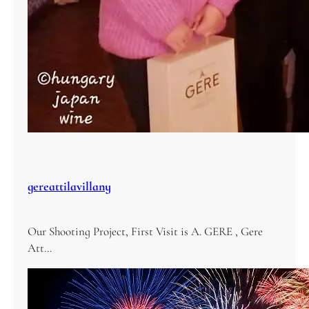
gereattilavillany
Our Shooting Project, First Visit is A. GERE , Gere
Att…