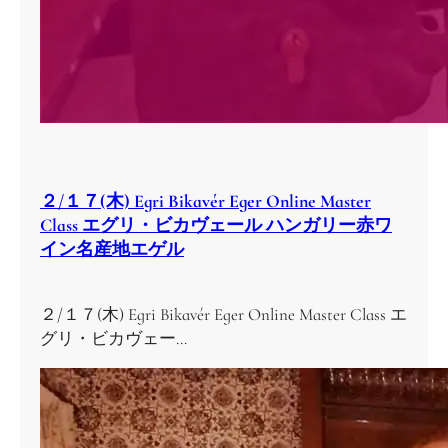
２/１７(木) Egri Bikavér Eger Online Master
Class エグリ・ビカヴェール ハンガリー赤ワ
イン名産地エゲル
２/１７(木) Egri Bikavér Eger Online Master Class エ
グリ・ビカヴェー…