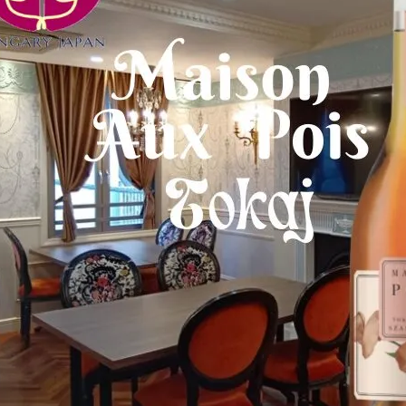
2025年【1月12日（日）】広尾で
開催！ハンガリー＆東欧ワインと
美食を楽しむスペシャルイベント
&#x1f37…