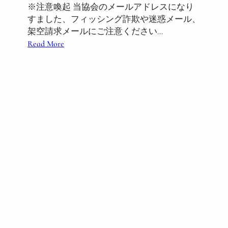
※注意喚起 当協会のメールアドレスになり
すました、フィッシング詐欺や迷惑メール、
架空請求メールにご注意ください…
:
Read More
※
注
意
喚
起
当
協
会
の
メ
ー
ル
ア
ド
レ