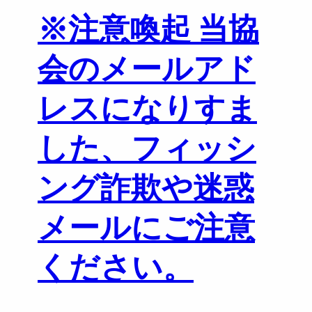
※注意喚起 当協
会のメールアド
レスになりすま
した、フィッシ
ング詐欺や迷惑
メールにご注意
ください。