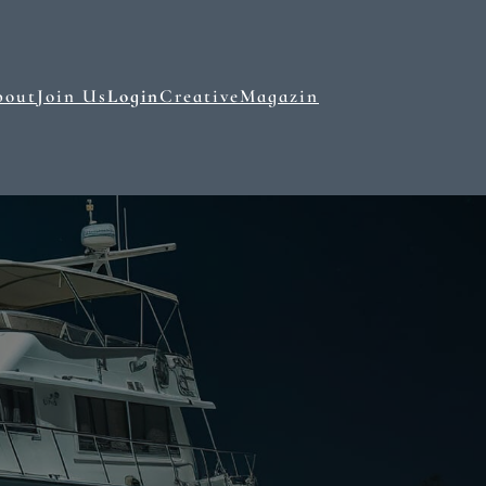
bout
Join Us
Login
Creative
Magazin