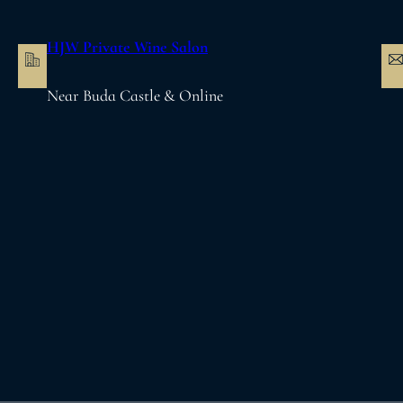
内
容
HJW Private Wine Salon
を
ス
Near Buda Castle & Online
キ
ッ
プ