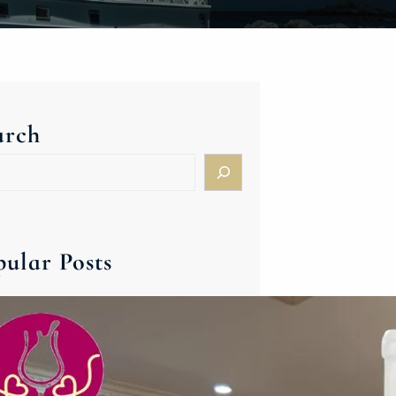
arch
pular Posts
ハンガリー＆東欧ワイン新春バ
ンケット