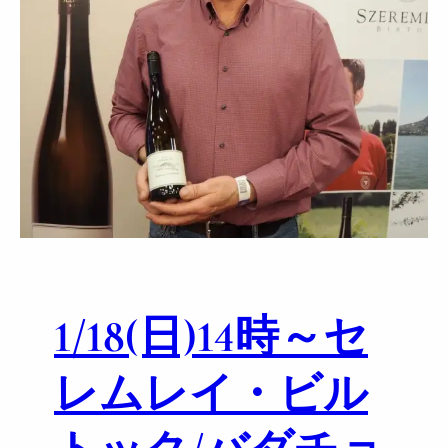
1/18(日)14時～セ
レムレイ・ビル