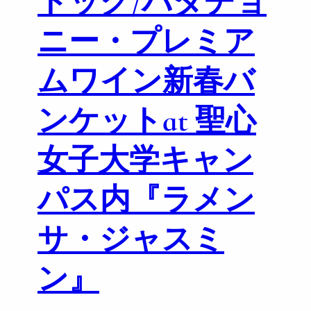
トック/バダチョ
ニー・プレミア
ムワイン新春バ
ンケットat 聖心
女子大学キャン
パス内『ラメン
サ・ジャスミ
ン』