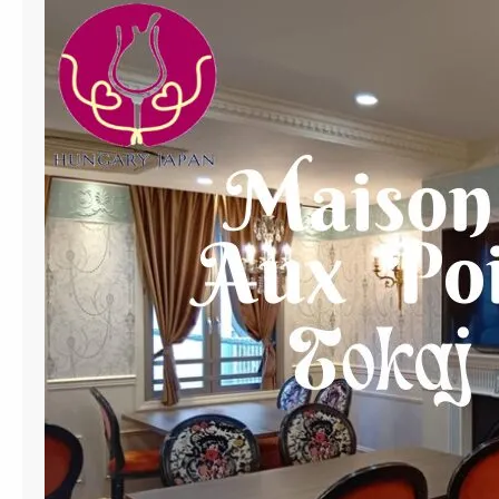
ム
レ
イ
・
ビ
ル
ト
ッ
ク
/
バ
ダ
チ
ョ
ニ
ー
・
プ
レ