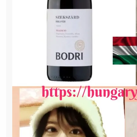
子
大
学
キ
ャ
ン
パ
ス
内
『
ラ
メ
ン
サ
・
ジ
ャ
ス
ミ