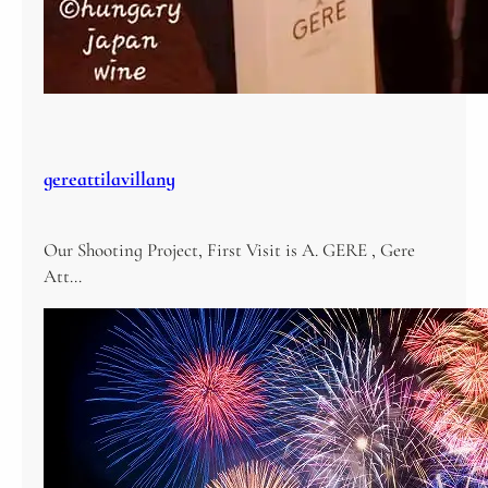
gereattilavillany
Our Shooting Project, First Visit is A. GERE , Gere
Att…