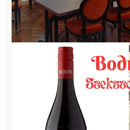
ミ
ア
ム
ワ
イ
ン
新
春
バ
ン
ケ
ッ
ト
a
t
聖
心
女