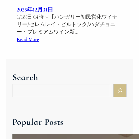
2025年12月31日
1/18(日)14時～【ハンガリー初民営化ワイナ
リー/セレムレイ・ビルトック/バダチョニ
ー・プレミアムワイン新…
:
Read More
1
/
1
8
Search
(
日
S
)
e
1
a
4
r
時
c
Popular Posts
～
h
セ
レ