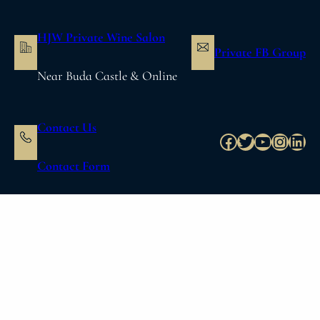
内
容
HJW Private Wine Salon
を
Private FB Group
ス
Near Buda Castle & Online
キ
ッ
プ
Contact Us
Facebook
Twitter
YouTube
Instag
Link
Contact Form