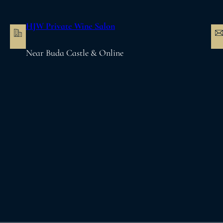
内
容
HJW Private Wine Salon
を
ス
Near Buda Castle & Online
キ
ッ
プ