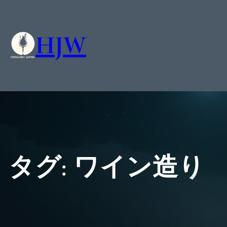
HJW
タグ:
ワイン造り