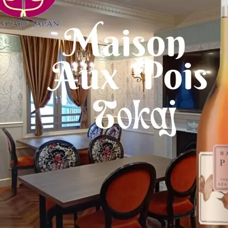
2025年【1月12日（日）】広尾で
開催！ハンガリー＆東欧ワインと
美食を楽しむスペシャルイベント
&#x1f37…