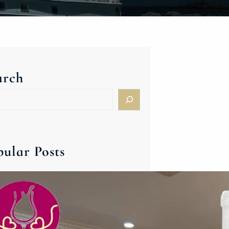
arch
pular Posts
ハンガリー＆東欧ワイン新春バ
ンケット