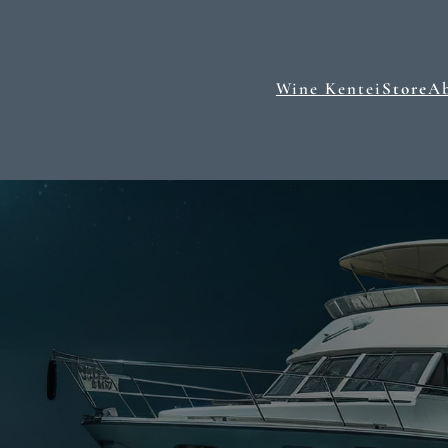
Wine Kentei
Store
A