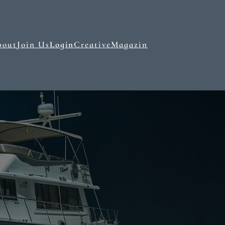
bout
Join Us
Login
Creative
Magazin