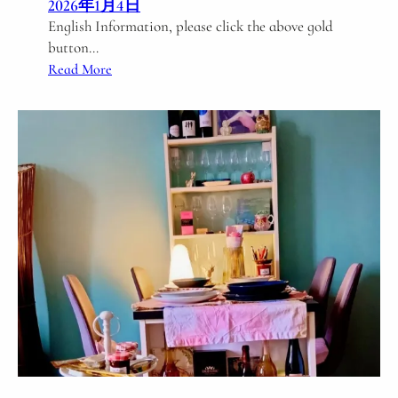
2026年1月4日
N
English Information, please click the above gold
i
button…
g
:
Read More
h
1
t
/
2
1
0
7
2
(
6
S
N
a
e
t
a
)
r
N
B
e
u
w
d
Y
a
e
C
a
a