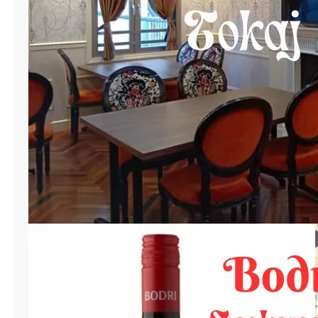
チ
ョ
ニ
ー
・
プ
レ
ミ
ア
ム
ワ
イ
ン
新
春
バ
ン
ケ