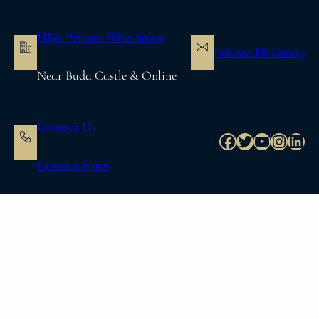
内
容
HJW Private Wine Salon
を
Private FB Group
ス
Near Buda Castle & Online
キ
ッ
プ
Contact Us
Facebook
Twitter
YouTube
Instag
Link
Contact Form