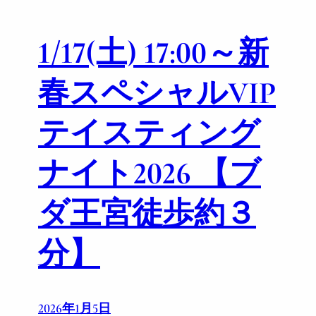
r
s
V
t
1/17(土) 17:00～新
I
l
P
e
T
春スペシャルVIP
a
s
テイスティング
t
i
ナイト2026 【ブ
n
g
N
ダ王宮徒歩約３
i
g
分】
h
t
2
0
2026年1月5日
2