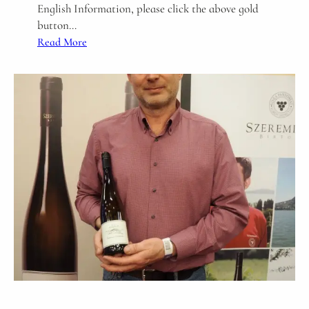
English Information, please click the above gold
6
button…
N
:
Read More
e
1
a
/
r
1
B
7
u
(
d
土
a
)
C
1
a
7
s
:
t
0
l
0
e
～
新
春
ス