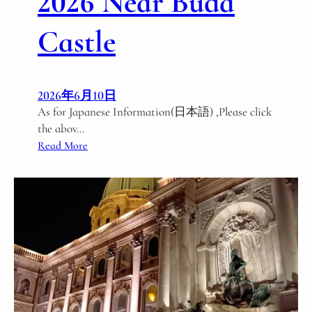
2026 Near Buda
Castle
2026年6月10日
As for Japanese Information(日本語) ,Please click
the abov…
:
Read More
2
/
1
4
(
S
a
t
)