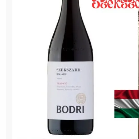
ッ
ト
a
t
聖
心
女
子
大
学
キ
ャ
ン
パ
ス
内
『
ラ
メ