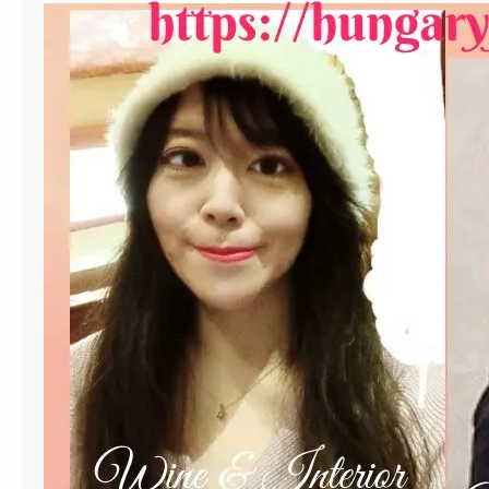
ン
サ
・
ジ
ャ
ス
ミ
ン
』