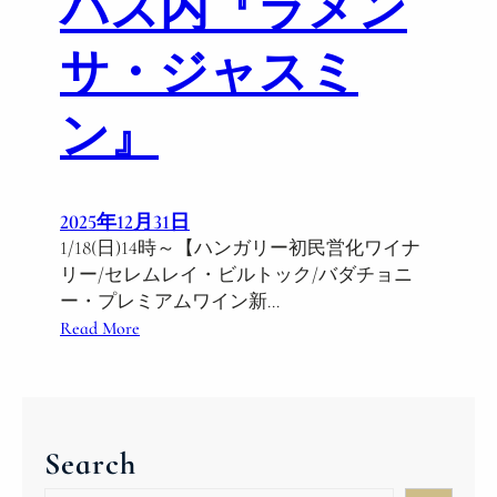
パス内『ラメン
0
2
サ・ジャスミ
6
【
ブ
ン』
ダ
王
宮
徒
2025年12月31日
歩
1/18(日)14時～【ハンガリー初民営化ワイナ
約
リー/セレムレイ・ビルトック/バダチョニ
３
ー・プレミアムワイン新…
分
:
Read More
】
1
/
1
8
Search
(
日