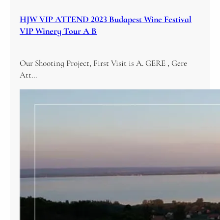
HJW VIP ATTEND 2023 Budapest Wine Festival
VIP Winery Tour A B
Our Shooting Project, First Visit is A. GERE , Gere
Att…