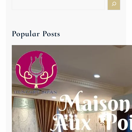
S
)
e
1
a
4
r
時
c
Popular Posts
～
h
セ
レ
ム
レ
イ
・
ビ
ル
ト
ッ
ク
/
バ
ダ