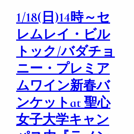
ペ
1/18(日)14時～セ
シ
ャ
ル
レムレイ・ビル
V
I
トック/バダチョ
P
テ
ニー・プレミア
イ
ス
テ
ムワイン新春バ
ィ
ン
ンケットat 聖心
グ
ナ
イ
女子大学キャン
ト
2