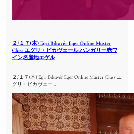
２/１７(木) Egri Bikavér Eger Online Master
Class エグリ・ビカヴェール ハンガリー赤ワ
イン名産地エゲル
２/１７(木) Egri Bikavér Eger Online Master Class エ
グリ・ビカヴェー…