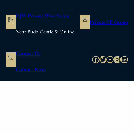
内
容
HJW Private Wine Salon
を
Private FB Group
ス
Near Buda Castle & Online
キ
ッ
プ
Contact Us
Facebook
Twitter
YouTube
Instag
Link
Contact Form