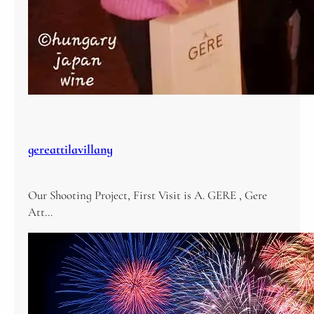
gereattilavillany
Our Shooting Project, First Visit is A. GERE , Gere
Att…