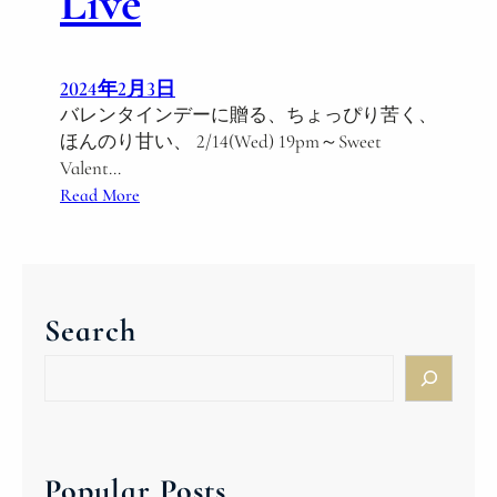
Live
2024年2月3日
バレンタインデーに贈る、ちょっぴり苦く、
ほんのり甘い、 2/14(Wed) 19pm～Sweet
Valent…
:
Read More
S
w
e
e
Search
t
V
S
a
e
l
a
e
r
n
c
Popular Posts
t