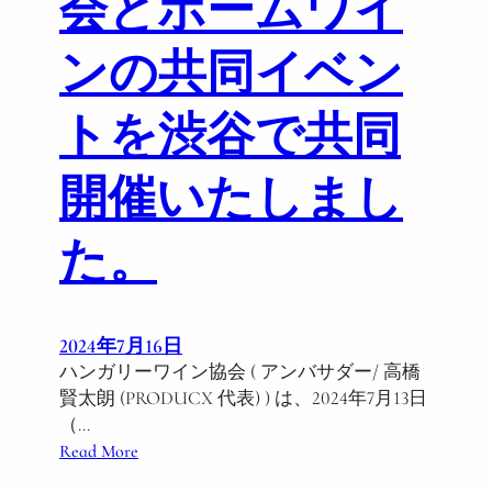
会とホームワイ
山
×
ンの共同イベン
ハ
ン
ガ
トを渋谷で共同
リ
ー
開催いたしまし
ワ
イ
ン
た。
×
フ
ラ
ン
2024年7月16日
ス
ハンガリーワイン協会 ( アンバサダー/ 高橋
宮
賢太朗 (PRODUCX 代表) ) は、2024年7月13日
廷
（…
ブ
:
Read More
ー
1