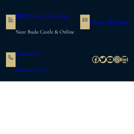
内
容
HJW Private Wine Salon
を
Private FB Group
ス
Near Buda Castle & Online
キ
ッ
プ
Contact Us
Facebook
Twitter
YouTube
Instag
Link
Contact Form