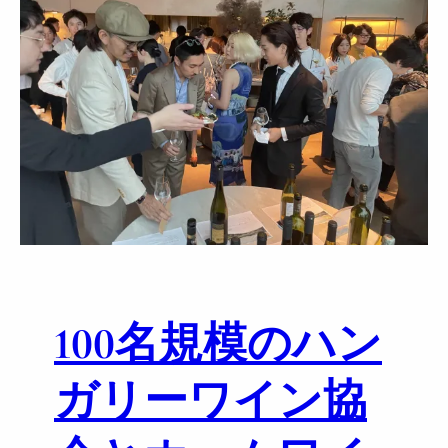
(
金
)
1
9
時
～
【
ポ
ー
ル
ボ
キ
100名規模のハン
ュ
ー
ズ
ガリーワイン協
代
官