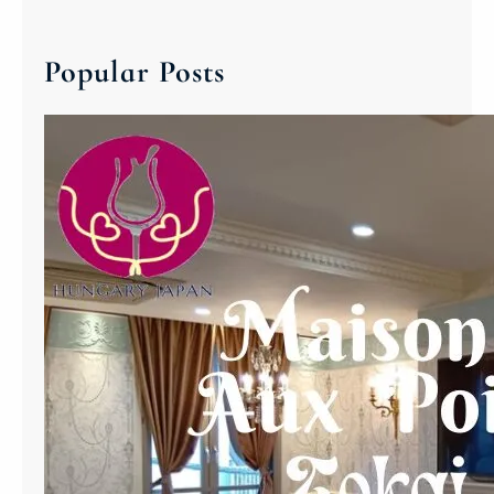
a
催
イ
r
い
ベ
c
た
Popular Posts
ン
h
し
ト
ま
を
し
渋
た
谷
。
で
開
催