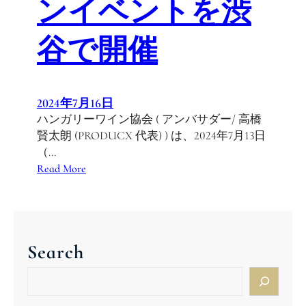
ンイベントを渋
ム
ワ
谷で開催
イ
ン
の
共
2024年7月16日
同
ハンガリーワイン協会 ( アンバサダー/ 高橋
イ
賢太朗 (PRODUCX 代表) ) は、2024年7月13日
ベ
（…
ン
:
Read More
ト
ハ
を
ン
渋
ガ
谷
リ
で
Search
ー
共
ワ
S
同
イ
e
開
ン