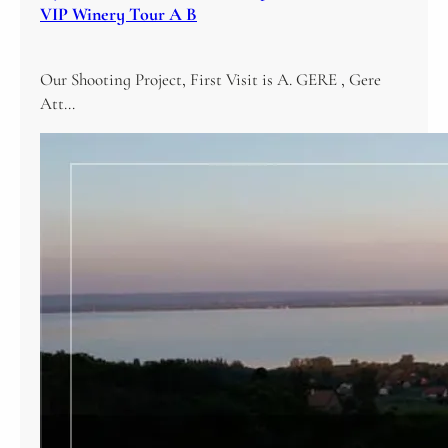
VIP Winery Tour A B
Our Shooting Project, First Visit is A. GERE , Gere
Att…