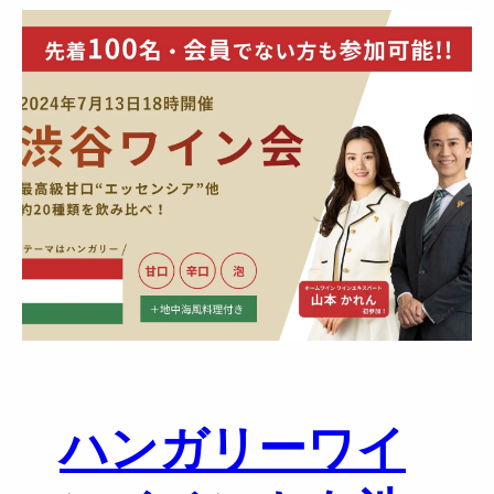
ケ
0
】
0
名
規
模
の
ハ
ン
ガ
リ
ー
ワ
イ
ン
協
会
ハンガリーワイ
と
ホ
ー