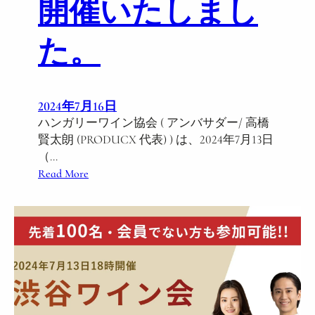
開催いたしまし
た。
2024年7月16日
ハンガリーワイン協会 ( アンバサダー/ 高橋
賢太朗 (PRODUCX 代表) ) は、2024年7月13日
（…
:
Read More
1
0
0
名
規
模
の
ハ