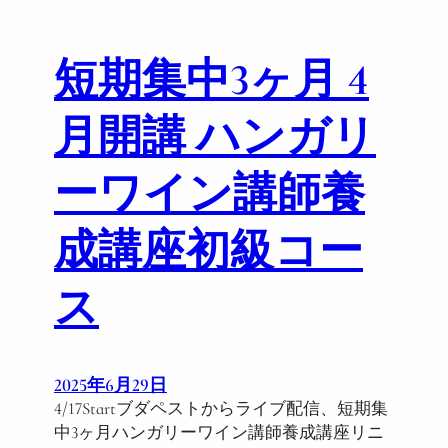
。
で
開
短期集中3ヶ月 4
催
月開講 ハンガリ
ーワイン講師養
成講座初級コー
ス
2025年6月29日
4/17Startブダペストからライブ配信、短期集
中3ヶ月ハンガリーワイン講師養成講座リニ