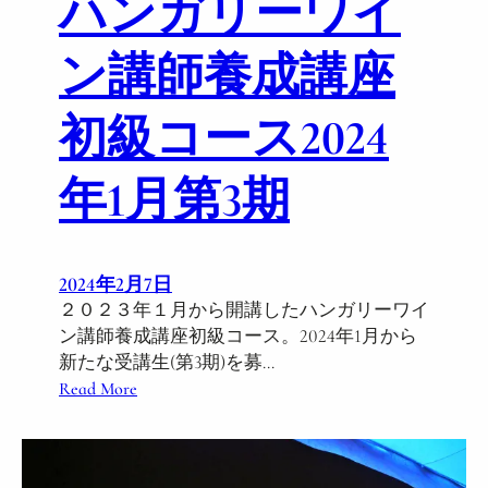
ハンガリーワイ
n
e
ン講師養成講座
T
a
初級コース2024
s
t
年1月第3期
i
n
g
P
2024年2月7日
a
２０２３年１月から開講したハンガリーワイ
r
ン講師養成講座初級コース。2024年1月から
t
新たな受講生(第3期)を募…
y
:
Read More
a
ハ
t
ン
M
ガ
Y