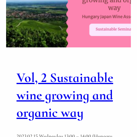
ハ
ン
ガ
リ
ー
ワ
イ
ン
初
級
Vol, 2 Sustainable
コ
ー
ス
wine growing and
【
第
organic way
２
期
】
2023.02.15 Wednesday 13:00 – 14:00 (Hungary