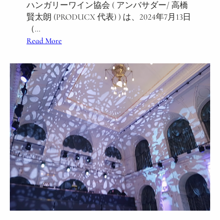
ハンガリーワイン協会 ( アンバサダー/ 高橋
イ
賢太朗 (PRODUCX 代表) ) は、2024年7月13日
ベ
（…
ン
:
Read More
ト
ハ
を
ン
渋
ガ
谷
リ
で
ー
共
ワ
同
イ
開
ン
催
イ
い
ベ
た
ン
し
ト
ま
を
し
渋
た
谷