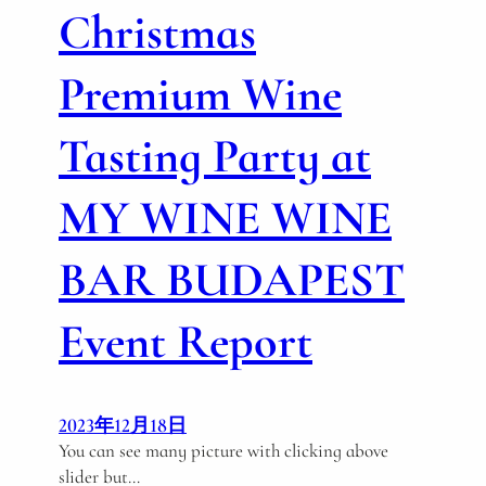
Christmas
イ
ン
講
Premium Wine
師
養
Tasting Party at
成
講
MY WINE WINE
座
初
級
BAR BUDAPEST
コ
ー
Event Report
ス
2023年12月18日
You can see many picture with clicking above
slider but…