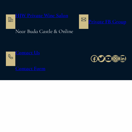
内
容
HJW Private Wine Salon
を
Private FB Group
ス
Near Buda Castle & Online
キ
ッ
プ
Contact Us
Facebook
Twitter
YouTube
Instag
Link
Contact Form