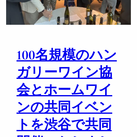
ケ
新
】
春
バ
ン
ケ
ッ
100名規模のハン
ト
ガリーワイン協
会とホームワイ
ンの共同イベン
トを渋谷で共同