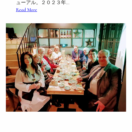
ューアル。２０２３年…
:
Read More
短
期
集
中
3
ヶ
月
4
月
開
講
ハ
ン
ガ
リ
ー
ワ