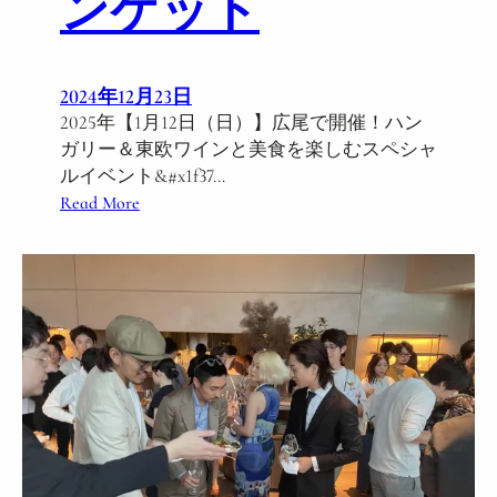
ンケット
山
×
ハ
ン
2024年12月23日
ガ
2025年【1月12日（日）】広尾で開催！ハン
リ
ガリー＆東欧ワインと美食を楽しむスペシャ
ー
ルイベント&#x1f37…
ワ
:
Read More
イ
ハ
ン
ン
×
ガ
フ
リ
ラ
ー
ン
＆
ス
東
宮
欧
廷
ワ
ブ
イ
ー
ン