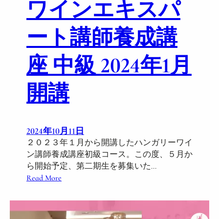
ワインエキスパ
4
E
年
v
ート講師養成講
1
e
月
n
第
t
座 中級 2024年1月
3
R
期
e
開講
p
o
r
t
2024年10月11日
２０２３年１月から開講したハンガリーワイ
ン講師養成講座初級コース。この度、５月か
ら開始予定、第二期生を募集いた…
:
Read More
ボ
ル
サ