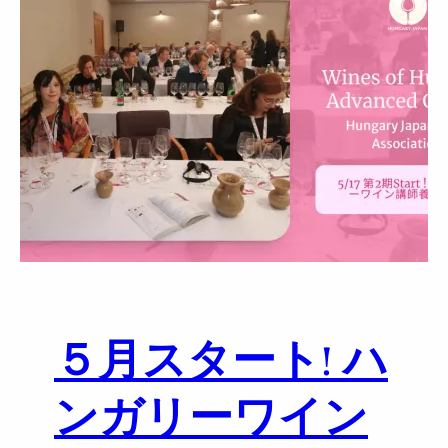
ケ
ー
ル
ト
ゥ
/
ハ
ン
ガ
リ
ー
ワ
イ
ン
５月スタート! ハ
エ
キ
ス
ンガリーワイン
パ
ー