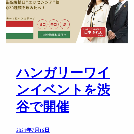
ン
ガ
リ
ー
ワ
イ
ン
協
会
ハンガリーワイ
と
ホ
ー
ンイベントを渋
ム
ワ
谷で開催
イ
ン
の
共
2024年7月16日
同