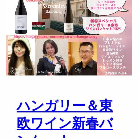
(
金
)
1
9
時
～
【
ポ
ー
ル
ボ
キ
ハンガリー＆東
ュ
ー
ズ
欧ワイン新春バ
代
官