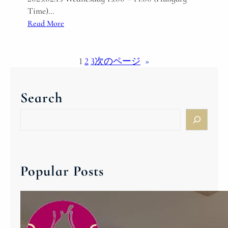
Time)…
:
Read More
V
o
l
1
2
3
次のページ
»
,
2
Search
S
u
S
s
e
t
a
a
r
i
c
Popular Posts
n
h
a
b
l
e