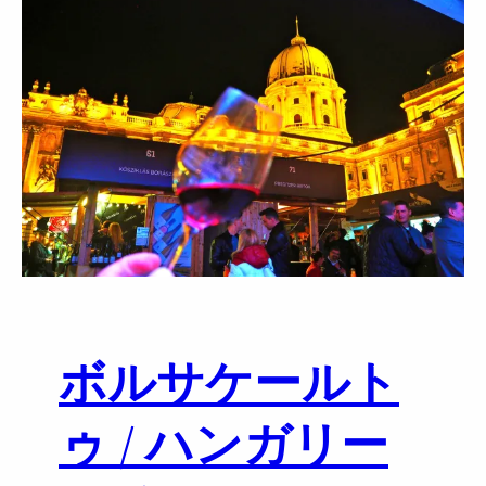
リ
W
ー
I
ワ
N
イ
E
ン
W
講
I
師
N
養
E
成
B
講
A
座
R
初
B
級
U
コ
D
ボルサケールト
ー
A
ス
P
2
E
ゥ / ハンガリー
0
S
2
T