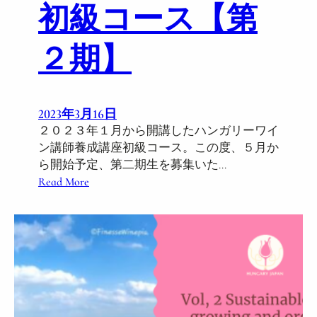
初級コース【第
ト
講
２期】
師
養
成
講
2023年3月16日
座
２０２３年１月から開講したハンガリーワイ
中
ン講師養成講座初級コース。この度、５月か
級
ら開始予定、第二期生を募集いた…
2
:
Read More
0
５
2
月
4
ス
年
タ
1
ー
月
ト
開
!
講