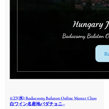
4/27(水) Badacsony Balaton Online Master Class
白ワイン名産地バダチョニ―