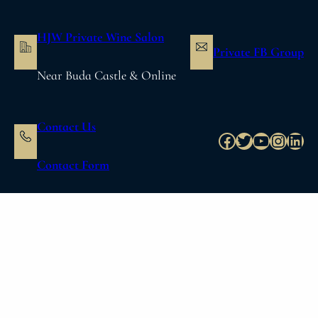
内
容
HJW Private Wine Salon
を
Private FB Group
ス
Near Buda Castle & Online
キ
ッ
プ
Contact Us
Facebook
Twitter
YouTube
Instag
Link
Contact Form