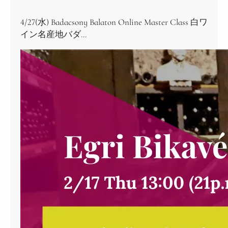
4/27(水) Badacsony Balaton Online Master Class 白ワ
イン名産地バダ…