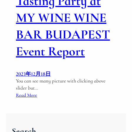
Tasting Party at
MY WINE WINE
BAR BUDAPEST
Event Report
2023年12月18日
You can see many picture with clicking above
slider but…
:
Read More
C
h
r
i
Search
s