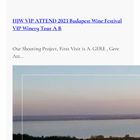
HJW VIP ATTEND 2023 Budapest Wine Festival
VIP Winery Tour A B
Our Shooting Project, First Visit is A. GERE , Gere
Att…