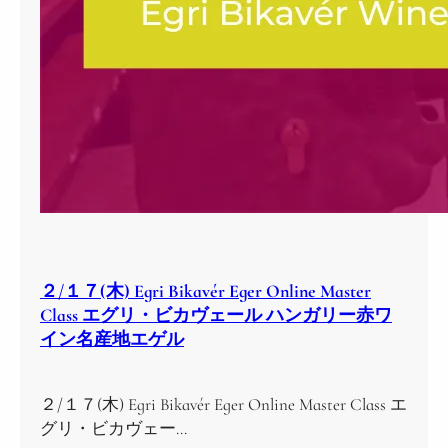
２/１７(木) Egri Bikavér Eger Online Master
Class エグリ・ビカヴェール ハンガリー赤ワ
イン名産地エゲル
２/１７(木) Egri Bikavér Eger Online Master Class エ
グリ・ビカヴェー…