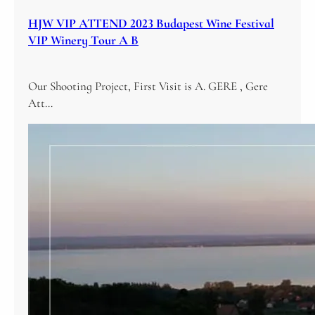
HJW VIP ATTEND 2023 Budapest Wine Festival
VIP Winery Tour A B
Our Shooting Project, First Visit is A. GERE , Gere
Att…