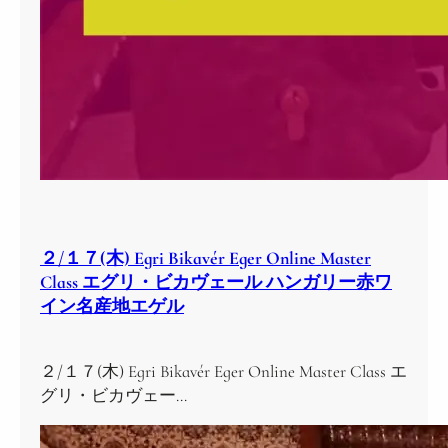
２/１７(木) Egri Bikavér Eger Online Master
Class エグリ・ビカヴェール ハンガリー赤ワ
イン名産地エゲル
２/１７(木) Egri Bikavér Eger Online Master Class エ
グリ・ビカヴェー…