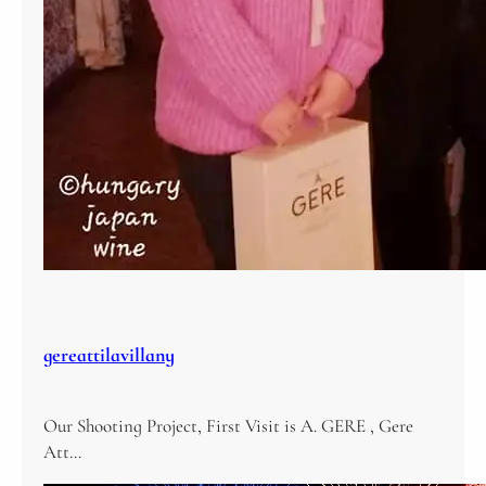
gereattilavillany
Our Shooting Project, First Visit is A. GERE , Gere
Att…