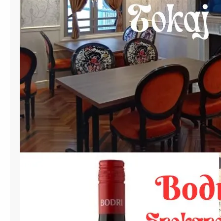
ー
サ
ー
ビ
ス
を
提
供
開
始
。