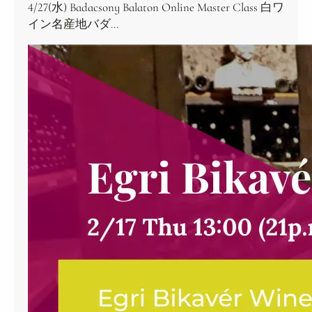
4/27(水) Badacsony Balaton Online Master Class 白ワ
イン名産地バダ…