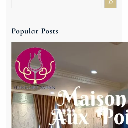
Y
e
J
a
A
r
P
c
Popular Posts
A
h
N
W
I
N
E
オ
ン
ラ
イ
ン
ア
カ
デ
ミ