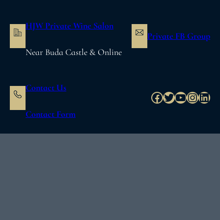
内
容
HJW Private Wine Salon
を
Private FB Group
ス
Near Buda Castle & Online
キ
ッ
プ
Contact Us
Facebook
Twitter
YouTube
Instag
Link
Contact Form