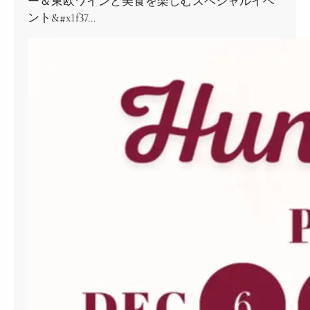
ー＆東欧ワインと美食を楽しむスペシャルイベ
ント&#x1f37…