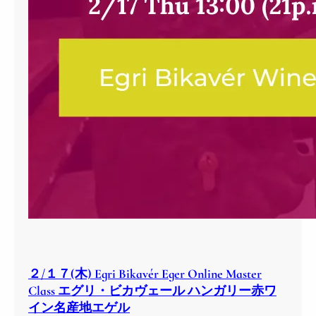
２/１７(木) Egri Bikavér Eger Online Master
Class エグリ・ビカヴェール ハンガリー赤ワ
イン名産地エゲル