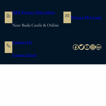
内
容
HJW Private Wine Salon
を
Private FB Group
ス
Near Buda Castle & Online
キ
ッ
プ
Contact Us
Facebook
Twitter
YouTube
Instag
Link
Contact Form