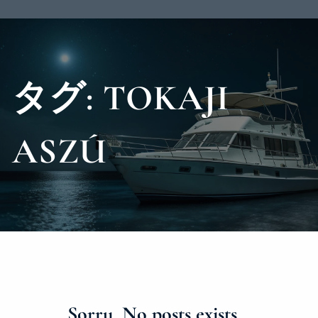
タグ:
TOKAJI
ASZÚ
Sorry, No posts exists…