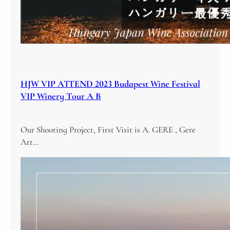
HJW VIP ATTEND 2023 Budapest Wine Festival
VIP Winery Tour A B
Our Shooting Project, First Visit is A. GERE , Gere
Att…