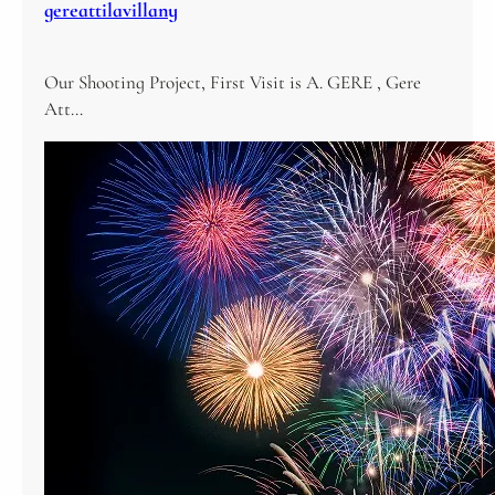
gereattilavillany
Our Shooting Project, First Visit is A. GERE , Gere
Att…