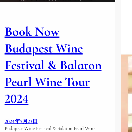
ン
協
会
Book Now
と
ホ
ー
Budapest Wine
ム
ワ
Festival & Balaton
イ
ン
Pearl Wine Tour
の
共
同
2024
イ
ベ
ン
ト
2024年5月23日
を
Budapest Wine Festival & Balaton Pearl Wine