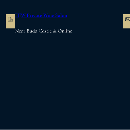
内
容
HJW Private Wine Salon
を
ス
Near Buda Castle & Online
キ
ッ
プ