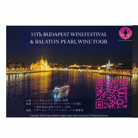
ガ
リ
ー
ワ
イ
ン
イ
ベ
ン
ト
を
渋
谷
で
開
催