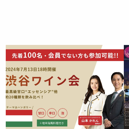
ー
＆
東
欧
ワ
イ
ン
新
春
バ
ン
ケ
ッ
ト