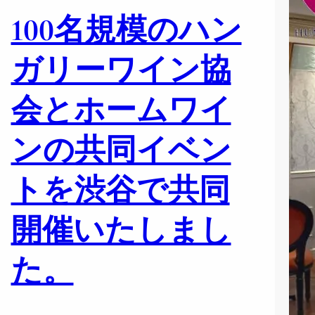
100名規模のハン
ガリーワイン協
会とホームワイ
ンの共同イベン
トを渋谷で共同
開催いたしまし
た。