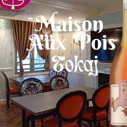
2025年【1月12日（日）】広尾で
開催！ハンガリー＆東欧ワインと
美食を楽しむスペシャルイベント
&#x1f37…