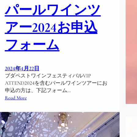
パールワインツ
n
e
F
アー2024お申込
e
s
フォーム
t
i
v
a
2024年4月22日
l
ブダペストワインフェスティバルVIP
&
ATTEND2024を含むパールワインツアーにお
B
申込の方は、下記フォーム…
a
:
Read More
l
パ
a
ー
t
ル
o
ワ
n
イ