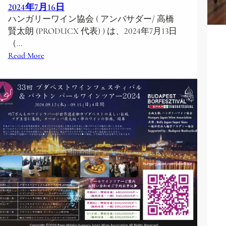
2024年7月16日
ハンガリーワイン協会 ( アンバサダー/ 高橋
賢太朗 (PRODUCX 代表) ) は、2024年7月13日
（…
:
Read More
1
0
0
名
規
模
の
ハ
ン
ガ
リ
ー
ワ
イ