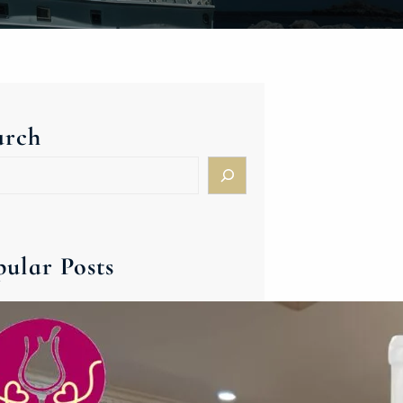
arch
pular Posts
ハンガリー＆東欧ワイン新春バ
ンケット