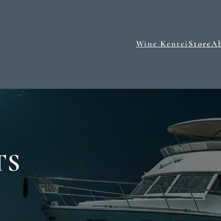
Wine Kentei
Store
A
TS