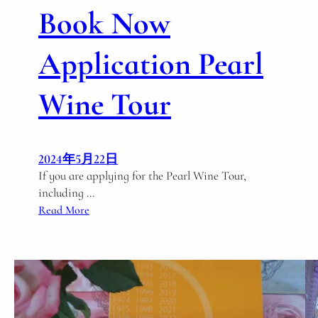
Book Now
Application Pearl
Wine Tour
2024年5月22日
If you are applying for the Pearl Wine Tour,
including …
:
Read More
B
o
o
k
N
o