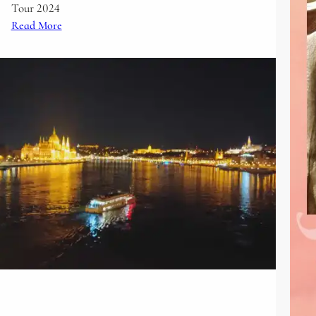
渋
Tour 2024
谷
:
Read More
で
B
共
o
同
o
開
k
催
N
い
o
た
w
し
B
ま
u
し
d
た
a
。
p
e
s
t
W
i