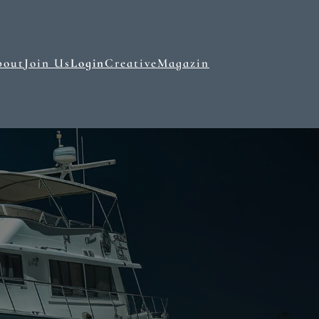
bout
Join Us
Login
Creative
Magazin