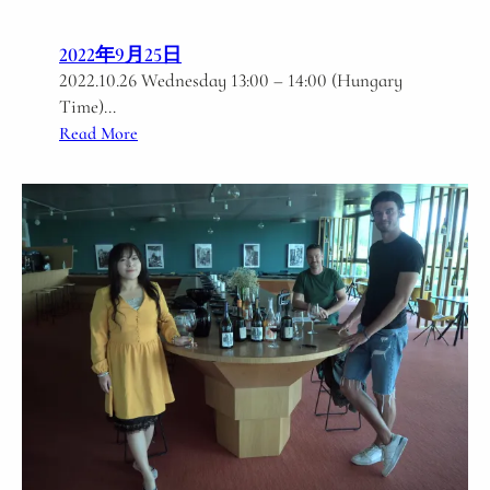
l
a
2022年9月25日
s
2022.10.26 Wednesday 13:00 – 14:00 (Hungary
s
Time)…
シ
:
Read More
ョ
S
プ
u
ロ
s
ン
t
地
a
方
i
の
n
ワ
a
イ
b
ン
l
e
w
i