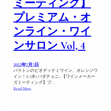
ミーティング】
w
a
プレミアム・オ
y
ンライン・ワイ
ンサロン Vol, 4
2022年7月5日
バラトンのビオディナミワイン、オレンジワ
イン 7 /6 (水) バダチョニ―【ワインメーカー
ズミーティング】プ…
:
Read More
バ
ラ
ト