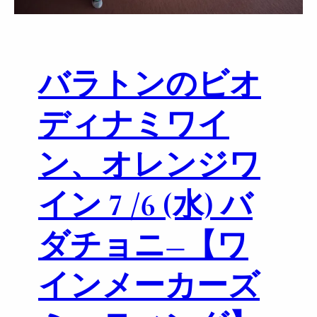
n
e
g
r
バラトンのビオ
o
w
i
ディナミワイ
n
g
ン、オレンジワ
a
n
イン 7 /6 (水) バ
d
o
r
ダチョニ―【ワ
g
a
インメーカーズ
n
i
c