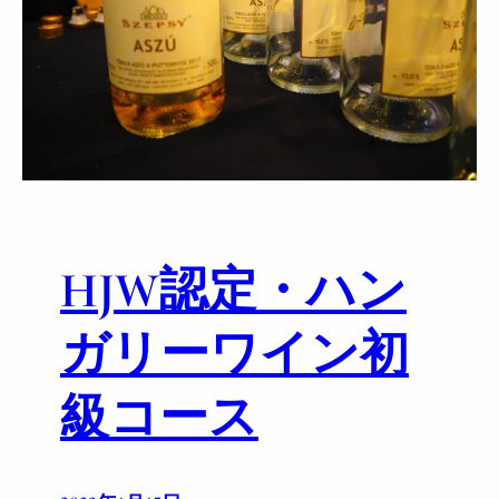
g
y
a
r
y
W
i
n
e
m
a
HJW認定・ハン
k
e
r
ガリーワイン初
s
R
級コース
e
l
a
y