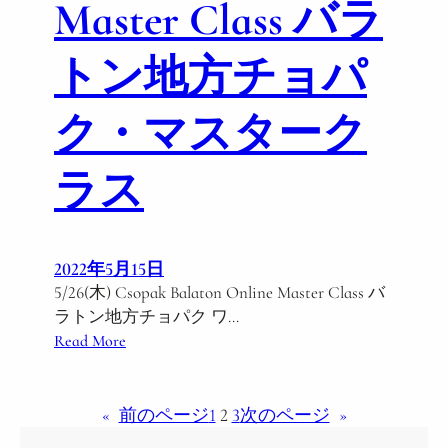
Master Class バラ
7
/
トン地方チョパ
6
(
水
ク・マスターク
)
バ
ラス
ダ
チ
ョ
ニ
2022年5月15日
―
5/26(木) Csopak Balaton Online Master Class バ
【
ラトン地方チョパク ワ…
ワ
:
Read More
イ
5
ン
/
メ
2
«
前のページ
1
2
3
次のページ
»
ー
6
カ