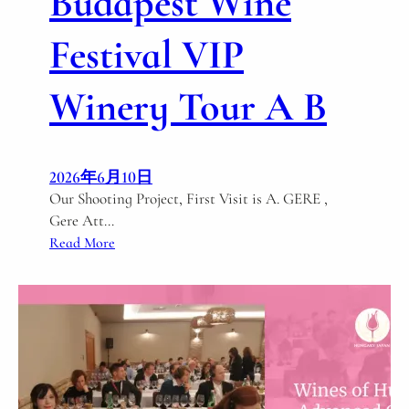
Budapest Wine
Festival VIP
Winery Tour A B
2026年6月10日
Our Shooting Project, First Visit is A. GERE ,
Gere Att…
:
Read More
H
J
W
V
I
P
A