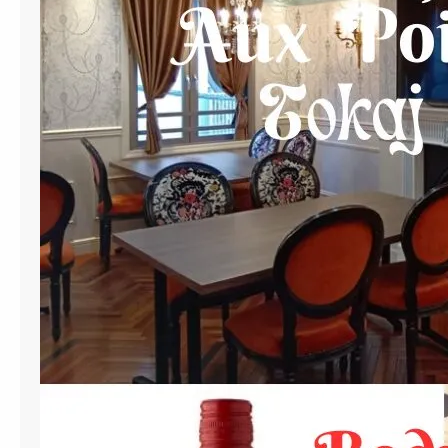
イ
i
ン
n
・
e
ワ
M
イ
a
ン
s
サ
t
ロ
e
ン
r
V
C
o
l
l
a
,
s
4
s
バ
ラ
ト
ン