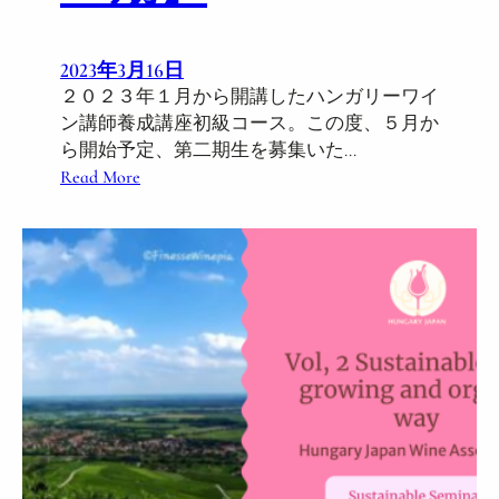
n
e
2023年3月16日
F
２０２３年１月から開講したハンガリーワイ
e
ン講師養成講座初級コース。この度、５月か
s
ら開始予定、第二期生を募集いた…
t
:
Read More
i
５
v
月
a
ス
l
タ
V
ー
I
ト
P
!
W
ハ
i
ン
n
ガ
e
リ
r
ー