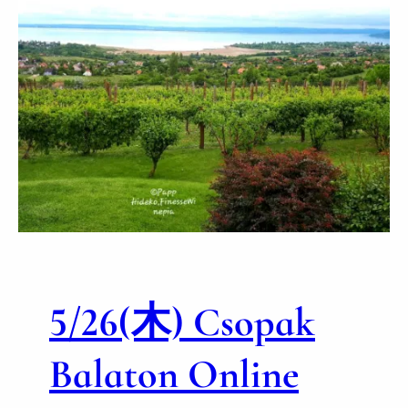
ン
の
ビ
オ
デ
ィ
ナ
ミ
ワ
イ
ン
、
オ
レ
5/26(木) Csopak
ン
ジ
ワ
Balaton Online
イ
ン