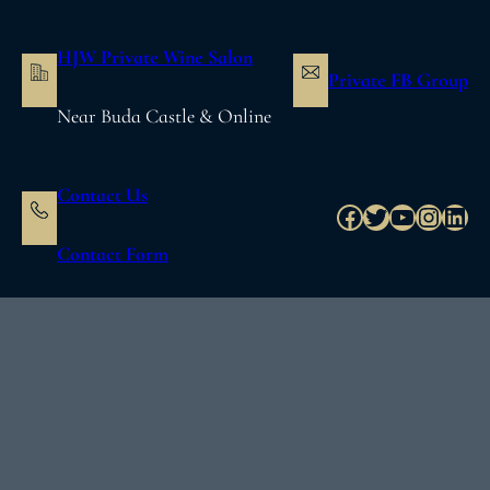
内
容
HJW Private Wine Salon
を
Private FB Group
ス
Near Buda Castle & Online
キ
ッ
プ
Contact Us
Facebook
Twitter
YouTube
Instag
Link
Contact Form