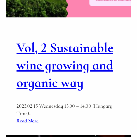
y
ワ
T
イ
o
ン
u
初
r
級
A
Vol, 2 Sustainable
コ
B
ー
ス
wine growing and
【
第
organic way
２
期
】
2023.02.15 Wednesday 13:00 – 14:00 (Hungary
Time)…
:
Read More
V
o