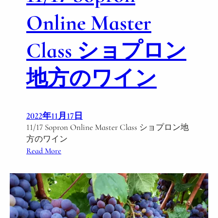
ー
ワ
Online Master
イ
ン
Class ショプロン
の
格
地方のワイン
付
け
に
つ
2022年11月17日
い
11/17 Sopron Online Master Class ショプロン地
て
方のワイン
:
Read More
1
1
/
1
7