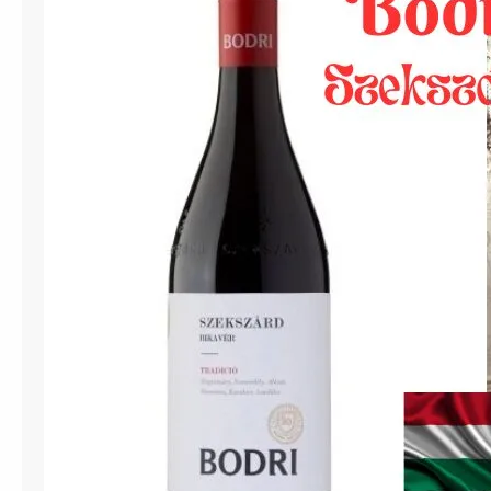
地
方
チ
ョ
パ
ク
・
マ
ス
タ
ー
ク
ラ
ス