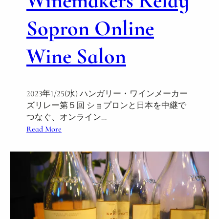
Winemakers Relay
g
r
Sopron Online
o
w
Wine Salon
i
n
g
a
2023年1/25(水) ハンガリー・ワインメーカー
n
ズリレー第５回 ショプロンと日本を中継で
d
つなぐ、オンライン…
o
:
Read More
r
1
g
/
a
2
n
5
i
H
c
u
w
n
a