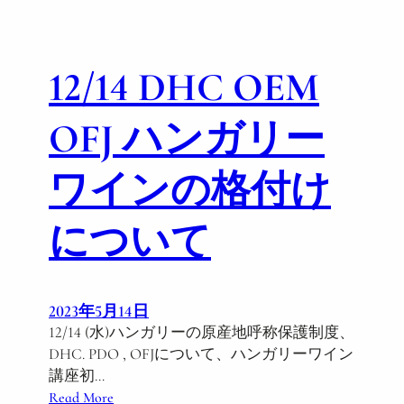
初
o
級
n
コ
12/14 DHC OEM
ー
ス
OFJ ハンガリー
ワインの格付け
について
2023年5月14日
12/14 (水)ハンガリーの原産地呼称保護制度、
DHC. PDO , OFJについて、ハンガリーワイン
講座初…
:
Read More