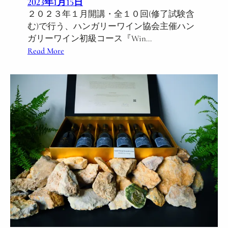
2023年1月15日
S
２０２３年１月開講・全１０回(修了試験含
o
む)で行う、ハンガリーワイン協会主催ハン
p
ガリーワイン初級コース『Win…
r
:
Read More
o
H
n
J
O
W
n
認
l
定
i
・
n
ハ
e
ン
W
ガ
i
リ
n
ー
e
ワ
S
イ
a
ン
l