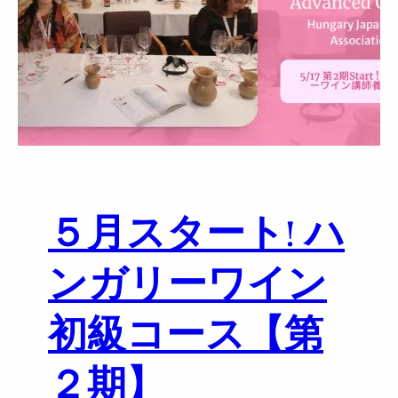
T
T
E
N
D
2
0
2
3
B
５月スタート! ハ
u
d
a
ンガリーワイン
p
e
初級コース【第
s
t
２期】
W
i