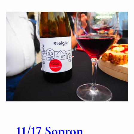
1
2
/
1
4
D
H
C
O
E
M
O
F
J
ハ
ン
ガ
11/17 Sopron
リ