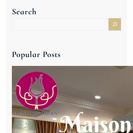
(
ー
Search
木
ズ
)
ミ
S
C
ー
e
s
テ
a
o
ィ
r
p
ン
c
Popular Posts
a
グ
h
k
】
B
プ
a
レ
l
ミ
a
ア
t
ム
o
・
n
オ
O
ン
n
ラ
l