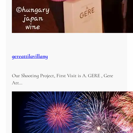
gereattilavillany
Our Shooting Project, First Visit is A. GERE , Gere
Att…