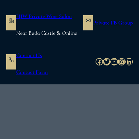
内
容
HJW Private Wine Salon
を
Private FB Group
ス
Near Buda Castle & Online
キ
ッ
プ
Contact Us
Facebook
Twitter
YouTube
Instag
Link
Contact Form