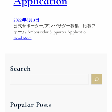
Application
2022年8月3日
公式サポーター/アンバサダー募集┃応募フ
ォーム Ambassador Supporter Applicatio…
:
Read More
S
u
p
p
Search
o
r
S
t
e
e
a
r
r
A
c
Popular Posts
m
h
b