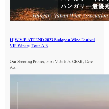
HJW VIP ATTEND 2023 Budapest Wine Festival
VIP Winery Tour A B
Our Shooting Project, First Visit is A. GERE , Gere
Att…