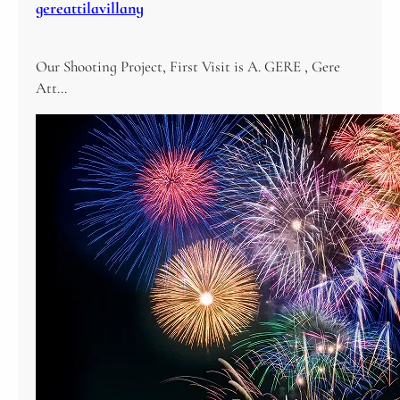
gereattilavillany
Our Shooting Project, First Visit is A. GERE , Gere
Att…