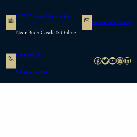
内
容
HJW Private Wine Salon
を
Private FB Group
ス
Near Buda Castle & Online
キ
ッ
プ
Contact Us
Facebook
Twitter
YouTube
Instag
Link
Contact Form