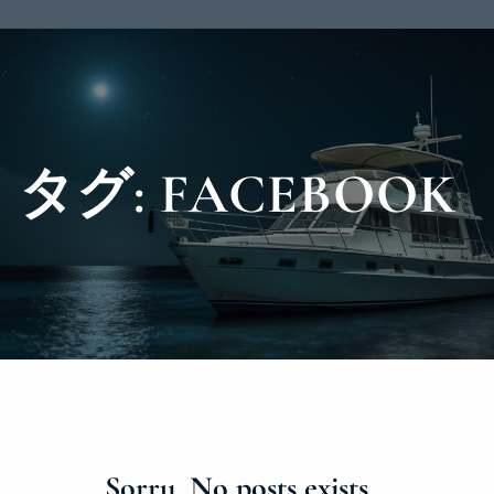
タグ:
FACEBOOK
Sorry, No posts exists…