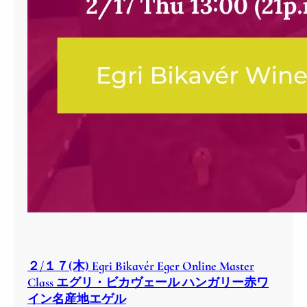
２/１７(木) Egri Bikavér Eger Online Master
Class エグリ・ビカヴェール ハンガリー赤ワ
イン名産地エゲル