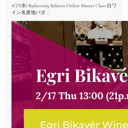
4/27(水) Badacsony Balaton Online Master Class 白ワ
イン名産地バダ…