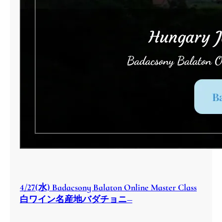
4/27(水) Badacsony Balaton Online Master Class
白ワイン名産地バダチョニ―