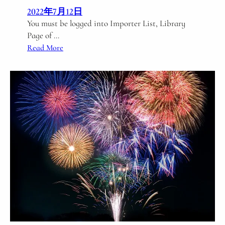
2022年7月12日
You must be logged into Importer List, Library
Page of …
:
Read More
C
r
e
d
i
t
a
b
l
e
I
m
p
o