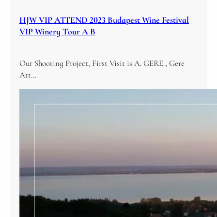
HJW VIP ATTEND 2023 Budapest Wine Festival
VIP Winery Tour A B
Our Shooting Project, First Visit is A. GERE , Gere
Att…