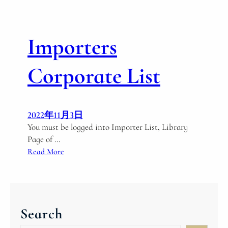
r
t
e
Importers
r
s
Corporate List
2022年11月3日
You must be logged into Importer List, Library
Page of …
:
Read More
I
m
p
o
Search
r
t