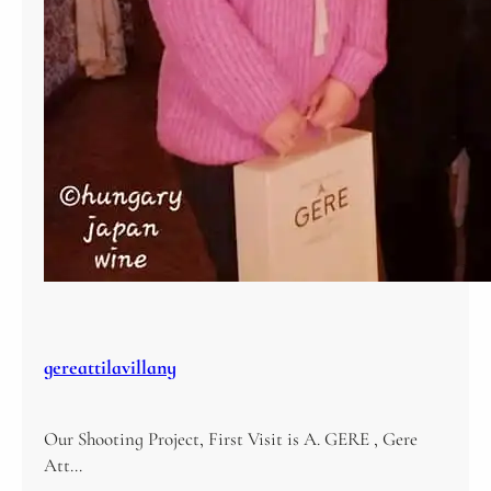
gereattilavillany
Our Shooting Project, First Visit is A. GERE , Gere
Att…