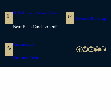
内
容
HJW Private Wine Salon
を
Private FB Group
ス
Near Buda Castle & Online
キ
ッ
プ
Contact Us
Facebook
Twitter
YouTube
Instag
Link
Contact Form