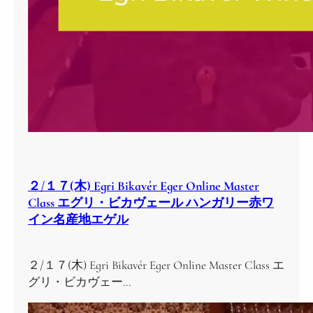
２/１７(木) Egri Bikavér Eger Online Master
Class エグリ・ビカヴェール ハンガリー赤ワ
イン名産地エゲル
２/１７(木) Egri Bikavér Eger Online Master Class エ
グリ・ビカヴェー…